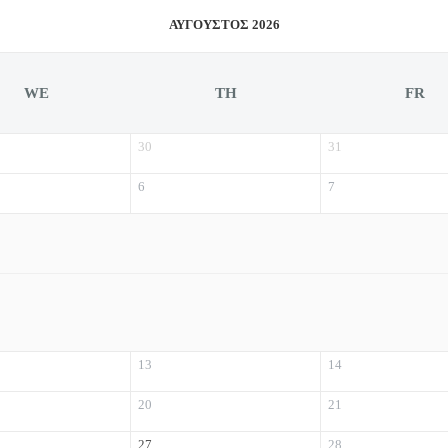
ΑΎΓΟΥΣΤΟΣ 2026
WE
TH
FR
30
31
6
7
13
14
20
21
27
28