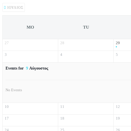
ΙΟΎΛΙΟΣ
MO
TU
27
28
29
3
4
5
Events for
9
Αύγουστος
No Events
10
11
12
17
18
19
24
25
26