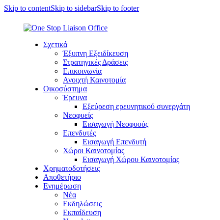
Skip to content
Skip to sidebar
Skip to footer
Σχετικά
Έξυπνη Εξειδίκευση
Στρατηγικές Δράσεις
Επικοινωνία
Ανοιχτή Καινοτομία
Οικοσύστημα
Έρευνα
Εξεύρεση ερευνητικού συνεργάτη
Νεοφυείς
Εισαγωγή Νεοφυούς
Επενδυτές
Εισαγωγή Επενδυτή
Χώροι Καινοτομίας
Εισαγωγή Χώρου Καινοτομίας
Χρηματοδοτήσεις
Αποθετήριο
Ενημέρωση
Νέα
Εκδηλώσεις
Εκπαίδευση