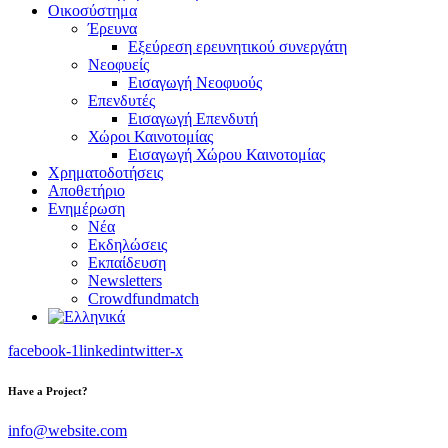
Οικοσύστημα
Έρευνα
Εξεύρεση ερευνητικού συνεργάτη
Νεοφυείς
Εισαγωγή Νεοφυούς
Επενδυτές
Εισαγωγή Επενδυτή
Χώροι Καινοτομίας
Εισαγωγή Χώρου Καινοτομίας
Χρηματοδοτήσεις
Αποθετήριο
Ενημέρωση
Νέα
Εκδηλώσεις
Εκπαίδευση
Newsletters
Crowdfundmatch
facebook-1
linkedin
twitter-x
Have a Project?
info@website.com