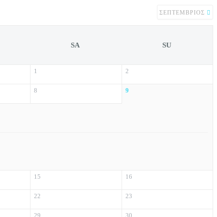
ΣΕΠΤΈΜΒΡΙΟΣ
SA
SU
1
2
8
9
15
16
22
23
29
30