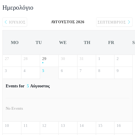
Ημερολόγιο
ΑΎΓΟΥΣΤΟΣ 2026
ΙΟΎΛΙΟΣ
ΣΕΠΤΈΜΒΡΙΟΣ
MO
TU
WE
TH
FR
27
28
29
30
31
1
2
3
4
5
6
7
8
9
Events for
5
Αύγουστος
No Events
10
11
12
13
14
15
16