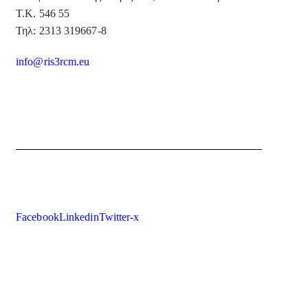
Τ.Κ. 546 55
Τηλ: 2313 319667-8
info@ris3rcm.eu
Facebook
Linkedin
Twitter-x