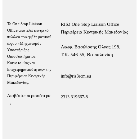
Το One Stop Liaison
RIS3 One Stop Liaison Office
Office αποτελεί κεντρικό
Περιφέρεια Κεντρικής Μακεδονίας
πυλώνα του εμβληματικού
έργου «Μηχανισμός
Λεωφ. Βασιλίσσης Όλγας 198,
Υποστήριξης
Τ.Κ. 546 55, Θεσσαλονίκη
Οικοσυστήματος
Καινοτομίας και
Επιχειρηματικότητας» της
Περιφέρειας Κεντρικής
info@ris3rcm.eu
Μακεδονίας.
Διαβάστε περισσότερα
2313 319667-8
→