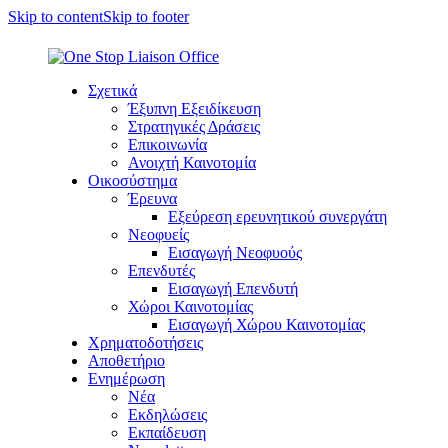
Skip to content
Skip to footer
Σχετικά
Έξυπνη Εξειδίκευση
Στρατηγικές Δράσεις
Επικοινωνία
Ανοιχτή Καινοτομία
Οικοσύστημα
Έρευνα
Εξεύρεση ερευνητικού συνεργάτη
Νεοφυείς
Εισαγωγή Νεοφυούς
Επενδυτές
Εισαγωγή Επενδυτή
Χώροι Καινοτομίας
Εισαγωγή Χώρου Καινοτομίας
Χρηματοδοτήσεις
Αποθετήριο
Ενημέρωση
Νέα
Εκδηλώσεις
Εκπαίδευση