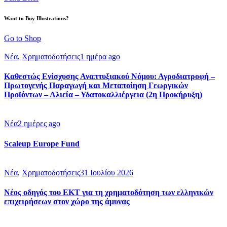
Want to Buy Illustrations?
Go to Shop
Νέα
,
Χρηματοδοτήσεις
1 ημέρα ago
Καθεστώς Ενίσχυσης Αναπτυξιακού Νόμου: Αγροδιατροφή –
Πρωτογενής Παραγωγή και Μεταποίηση Γεωργικών
Προϊόντων – Αλιεία – Υδατοκαλλιέργεια (2η Προκήρυξη)
Νέα
2 ημέρες ago
Scaleup Europe Fund
Νέα
,
Χρηματοδοτήσεις
31 Ιουλίου 2026
Νέος οδηγός του ΕΚΤ για τη χρηματοδότηση των ελληνικών
επιχειρήσεων στον χώρο της άμυνας