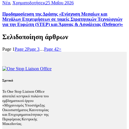
Νέα
,
Χρηματοδοτήσεις
25 Μαΐου 2026
Προδημοσίευση της Δράσης «Ενίσχυση Μεσαίων και
Μεγάλων Επιχειρήσεων σε τομείς Στρατηγικών Τεχνολογιών
για την Ευρώπη (STEP) και Άμυνας & Ασφάλειας (Defence)»
Σελιδοποίηση άρθρων
Page
1
Page
2
Page
3
…
Page
42
>
Σχετικά
Το One Stop Liaison Office
αποτελεί κεντρικό πυλώνα του
εμβληματικού έργου
«Μηχανισμός Υποστήριξης
Οικοσυστήματος Καινοτομίας
και Επιχειρηματικότητας» της
Περιφέρειας Κεντρικής
Μακεδονίας.