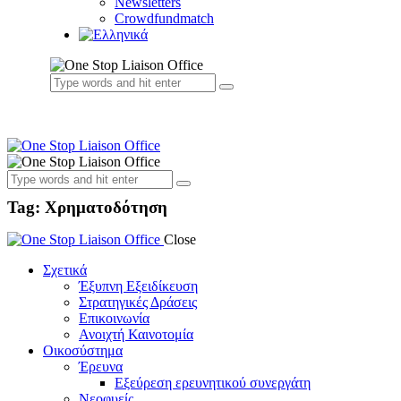
Newsletters
Crowdfundmatch
Tag: Χρηματοδότηση
Close
Σχετικά
Έξυπνη Εξειδίκευση
Στρατηγικές Δράσεις
Επικοινωνία
Ανοιχτή Καινοτομία
Οικοσύστημα
Έρευνα
Εξεύρεση ερευνητικού συνεργάτη
Νεοφυείς