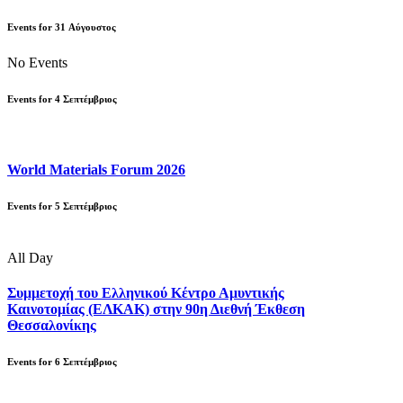
Events for
31
Αύγουστος
No Events
Events for
4
Σεπτέμβριος
World Materials Forum 2026
Events for
5
Σεπτέμβριος
All Day
Συμμετοχή του Ελληνικού Κέντρο Αμυντικής
Καινοτομίας (ΕΛΚΑΚ) στην 90η Διεθνή Έκθεση
Θεσσαλονίκης
Events for
6
Σεπτέμβριος