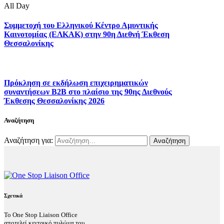
All Day
Συμμετοχή του Ελληνικού Κέντρο Αμυντικής
Καινοτομίας (ΕΛΚΑΚ) στην 90η Διεθνή Έκθεση
Θεσσαλονίκης
Πρόκληση σε εκδήλωση επιχειρηματικών
συναντήσεων B2B στο πλαίσιο της 90ης Διεθνούς
Έκθεσης Θεσσαλονίκης 2026
Αναζήτηση
Αναζήτηση για:
Σχετικά
Το One Stop Liaison Office
αποτελεί κεντρικό πυλώνα του