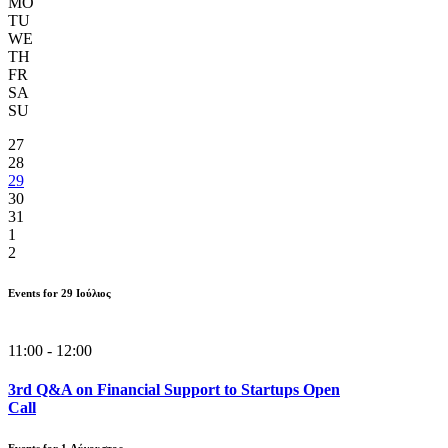
MO
TU
WE
TH
FR
SA
SU
27
28
29
30
31
1
2
Events for
29
Ιούλιος
11:00 - 12:00
3rd Q&A on Financial Support to Startups Open
Call