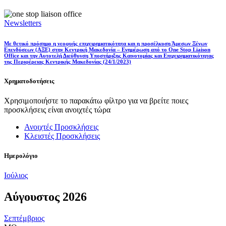
Newsletters
Με θετικό πρόσημο η νεοφυής επιχειρηματικότητα και η προσέλκυση Άμεσων Ξένων
Επενδύσεων (ΑΞΕ) στην Κεντρική Μακεδονία – Ενημέρωση από το One Stop Liaison
Office και την Αυτοτελή Διεύθυνση Υποστήριξης Καινοτομίας και Επιχειρηματικότητας
της Περιφέρειας Κεντρικής Μακεδονίας (24/1/2023)
Χρηματοδοτήσεις
Χρησιμοποιήστε το παρακάτω φίλτρο για να βρείτε ποιες
προσκλήσεις είναι ανοιχτές τώρα
Ανοιχτές Προσκλήσεις
Κλειστές Προσκλήσεις
Ημερολόγιο
Ιούλιος
Αύγουστος 2026
Σεπτέμβριος