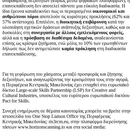
αναβάθμισης δεξιοτήτων (κυρίως μέσω ψηφιακών πλατφορμών), η
επανεκπαίδευση δεν αποτελεί πάντοτε μια εύκολη διαδικασία. Η
ίδια έρευνα καταδεικνύει πως οι περιορισμένοι
οικονομικοί και
ανθρώπινοι πόροι
αποτελούν τις κυριότερες προκλήσεις (62% και
57% αντίστοιχα). Επιπλέον, η
διοικητική επιβάρυνση
κατά την
υλοποίηση σχετικών δράσεων ανάπτυξης δεξιοτήτων, καθώς και οι
δυσκολίες στη
συνεργασία με άλλους εμπλεκόμενους φορείς,
αλλά και η
πρόσβαση σε διαθέσιμα δεδομένα,
αναδεικνύονται
επίσης ως κρίσιμα ζητήματα, ενώ μόλις το 10% των ερωτηθέντων
δήλωσε πως δεν αντιμετώπισε
καμία πρόκληση
στη διαδικασία
επανεκπαίδευσης.
Για τη γεφύρωση του χάσματος μεταξύ προσφοράς και ζήτησης
δεξιοτήτων, και αναγνωρίζοντας την κρισιμότητα τους στην αγορά,
η Περιφέρεια Κεντρικής Μακεδονίας έχει ενταχθεί στο ευρωπαϊκό
δίκτυο Large-scale Skills Partnership (LSP) for Creative and
Cultural Industries, υποσκέλος του ευρύτερου ευρωπαϊκού δικτύου
Pact for Skills.
Συνεχή ενημέρωση σε θέματα καινοτομίας μπορείτε να βρείτε στην
ιστοσελίδα του One Stop Liaison Office της Περιφέρειας
Κεντρικής Μακεδονίας: ris3rcm.eu, στην πλατφόρμα διερεύνησης
τάσεων www.horizonscanning.io και στα social media: