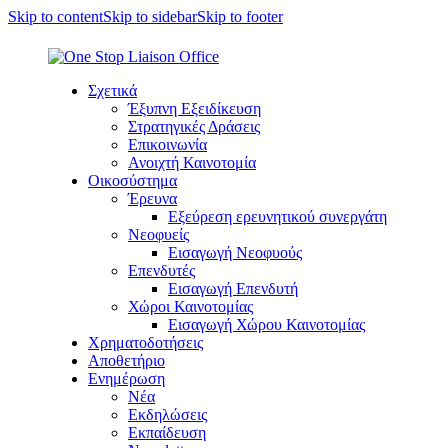
Skip to content
Skip to sidebar
Skip to footer
Σχετικά
Έξυπνη Εξειδίκευση
Στρατηγικές Δράσεις
Επικοινωνία
Ανοιχτή Καινοτομία
Οικοσύστημα
Έρευνα
Εξεύρεση ερευνητικού συνεργάτη
Νεοφυείς
Εισαγωγή Νεοφυούς
Επενδυτές
Εισαγωγή Επενδυτή
Χώροι Καινοτομίας
Εισαγωγή Χώρου Καινοτομίας
Χρηματοδοτήσεις
Αποθετήριο
Ενημέρωση
Νέα
Εκδηλώσεις
Εκπαίδευση