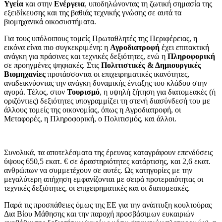
Υγεία
και στην
Ενέργεια
, υποδηλώνοντας τη ζωτική σημασία της
εξειδίκευσης και της βαθιάς τεχνικής γνώσης σε αυτά τα
βιομηχανικά οικοσυστήματα.
Για τους υπόλοιπους τομείς Πρωταθλητές της Περιφέρειας, η
εικόνα είναι πιο συγκεκριμένη: η
Αγροδιατροφή
έχει επιτακτική
ανάγκη για πράσινες και τεχνικές δεξιότητες, ενώ η
Πληροφορική
σε προηγμένες ψηφιακές. Στις
Πολιτιστικές & Δημιουργικές
Βιομηχανίες
προτάσσονται οι επιχειρηματικές ικανότητες,
αναδεικνύοντας την ανάγκη δυναμικής ένταξης του κλάδου στην
αγορά. Τέλος, στον
Τουρισμό
, η υψηλή ζήτηση για διατομεακές (ή
οριζόντιες) δεξιότητες υπογραμμίζει τη στενή διασύνδεσή του με
άλλους τομείς της οικονομίας, όπως η Αγροδιατροφή, οι
Μεταφορές, η Πληροφορική, ο Πολιτισμός, και άλλοι.
Συνολικά, τα αποτελέσματα της έρευνας καταγράφουν επενδύσεις
ύψους 650,5 εκατ. € σε δραστηριότητες κατάρτισης, και 2,6 εκατ.
ανθρώπων να συμμετέχουν σε αυτές. Ως κατηγορίες με την
μεγαλύτερη απήχηση εμφανίζονται με σειρά προτεραιότητας οι
τεχνικές δεξιότητες, οι επιχειρηματικές και οι διατομεακές.
Παρά τις προσπάθειες όμως της ΕΕ για την ανάπτυξη κουλτούρας
Δια Βίου Μάθησης και την παροχή προσβάσιμων ευκαιριών