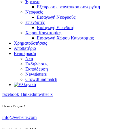
Έρευνα
Εξεύρεση ερευνητικού συνεργάτη
Νεοφυείς
Εισαγωγή Νεοφυούς
Επενδυτές
Εισαγωγή Επενδυτή
Χώροι Καινοτομίας
Εισαγωγή Χώρου Καινοτομίας
Χρηματοδοτήσεις
Αποθετήριο
Ενημέρωση
Νέα
Εκδηλώσεις
Εκπαίδευση
Newsletters
Crowdfundmatch
facebook-1
linkedin
twitter-x
Have a Project?
info@website.com
Want to Work with Me?