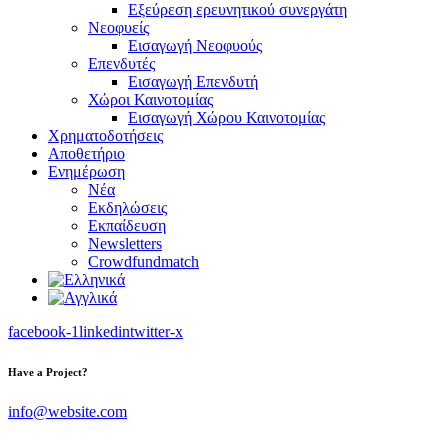
Εξεύρεση ερευνητικού συνεργάτη
Νεοφυείς
Εισαγωγή Νεοφυούς
Επενδυτές
Εισαγωγή Επενδυτή
Χώροι Καινοτομίας
Εισαγωγή Χώρου Καινοτομίας
Χρηματοδοτήσεις
Αποθετήριο
Ενημέρωση
Νέα
Εκδηλώσεις
Εκπαίδευση
Newsletters
Crowdfundmatch
facebook-1
linkedin
twitter-x
Have a Project?
info@website.com