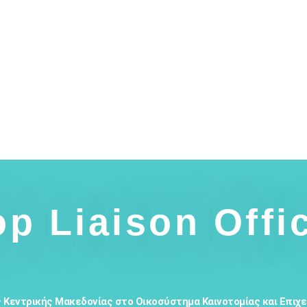
p Liaison Offi
 Κεντρικής Μακεδονίας στο Οικοσύστημα Καινοτομίας και Επιχ