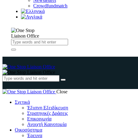
Newsletters
Crowdfundmatch
Close
Σχετικά
Έξυπνη Εξειδίκευση
Στρατηγικές Δράσεις
Επικοινωνία
Ανοιχτή Καινοτομία
Οικοσύστημα
Έρευνα