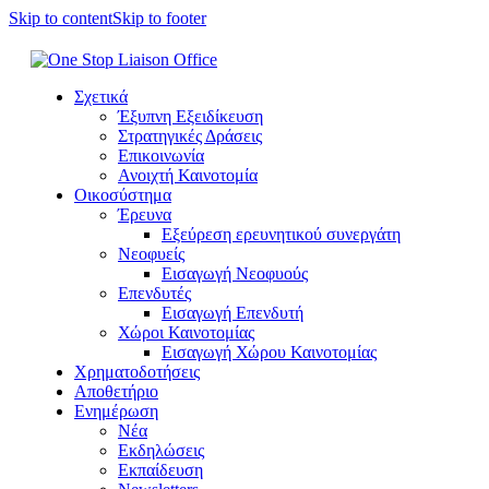
Skip to content
Skip to footer
Σχετικά
Έξυπνη Εξειδίκευση
Στρατηγικές Δράσεις
Επικοινωνία
Ανοιχτή Καινοτομία
Οικοσύστημα
Έρευνα
Εξεύρεση ερευνητικού συνεργάτη
Νεοφυείς
Εισαγωγή Νεοφυούς
Επενδυτές
Εισαγωγή Επενδυτή
Χώροι Καινοτομίας
Εισαγωγή Χώρου Καινοτομίας
Χρηματοδοτήσεις
Αποθετήριο
Ενημέρωση
Νέα
Εκδηλώσεις
Εκπαίδευση