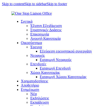
Skip to content
Skip to sidebar
Skip to footer
Σχετικά
Έξυπνη Εξειδίκευση
Στρατηγικές Δράσεις
Επικοινωνία
Ανοιχτή Καινοτομία
Οικοσύστημα
Έρευνα
Εξεύρεση ερευνητικού συνεργάτη
Νεοφυείς
Εισαγωγή Νεοφυούς
Επενδυτές
Εισαγωγή Επενδυτή
Χώροι Καινοτομίας
Εισαγωγή Χώρου Καινοτομίας
Χρηματοδοτήσεις
Αποθετήριο
Ενημέρωση
Νέα
Εκδηλώσεις
Εκπαίδευση