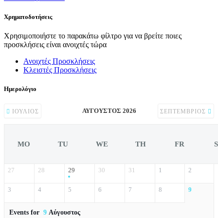
Χρηματοδοτήσεις
Χρησιμοποιήστε το παρακάτω φίλτρο για να βρείτε ποιες
προσκλήσεις είναι ανοιχτές τώρα
Ανοιχτές Προσκλήσεις
Κλειστές Προσκλήσεις
Ημερολόγιο
ΑΎΓΟΥΣΤΟΣ 2026
ΙΟΎΛΙΟΣ
ΣΕΠΤΈΜΒΡΙΟΣ
MO
TU
WE
TH
FR
27
28
29
30
31
1
2
3
4
5
6
7
8
9
Events for
9
Αύγουστος