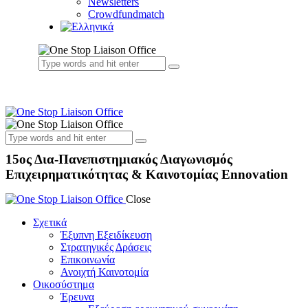
Newsletters
Crowdfundmatch
15ος Δια-Πανεπιστημιακός Διαγωνισμός
Επιχειρηματικότητας & Καινοτομίας Εnnovation
Close
Σχετικά
Έξυπνη Εξειδίκευση
Στρατηγικές Δράσεις
Επικοινωνία
Ανοιχτή Καινοτομία
Οικοσύστημα
Έρευνα