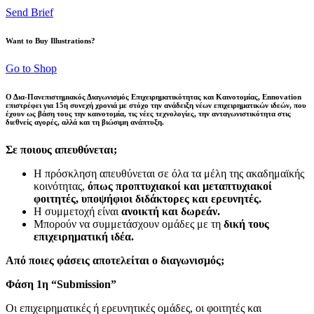
Send Brief
Want to Buy Illustrations?
Go to Shop
Ο Δια-Πανεπιστημιακός Διαγωνισμός Επιχειρηματικότητας και Καινοτομίας, Ennovation
επιστρέφει για 15η συνεχή χρονιά με στόχο την ανάδειξη νέων επιχειρηματικών ιδεών, που
έχουν ως βάση τους την καινοτομία, τις νέες τεχνολογίες, την ανταγωνιστικότητα στις
διεθνείς αγορές, αλλά και τη βιώσιμη ανάπτυξη.
Σε ποιους απευθύνεται;
H πρόσκληση απευθύνεται σε όλα τα μέλη της ακαδημαϊκής
κοινότητας,
όπως προπτυχιακοί και μεταπτυχιακοί
φοιτητές, υποψήφιοι διδάκτορες και ερευνητές.
Η συμμετοχή είναι
ανοικτή και δωρεάν.
Μπορούν να συμμετάσχουν ομάδες με τη
δική τους
επιχειρηματική ιδέα.
Από ποιες φάσεις αποτελείται ο διαγωνισμός;
Φάση 1η “Submission”
Οι επιχειρηματικές ή ερευνητικές ομάδες, οι φοιτητές και