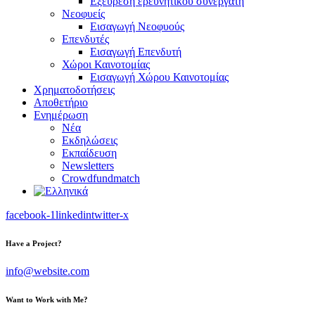
Εξεύρεση ερευνητικού συνεργάτη
Νεοφυείς
Εισαγωγή Νεοφυούς
Επενδυτές
Εισαγωγή Επενδυτή
Χώροι Καινοτομίας
Εισαγωγή Χώρου Καινοτομίας
Χρηματοδοτήσεις
Αποθετήριο
Ενημέρωση
Νέα
Εκδηλώσεις
Εκπαίδευση
Newsletters
Crowdfundmatch
facebook-1
linkedin
twitter-x
Have a Project?
info@website.com
Want to Work with Me?