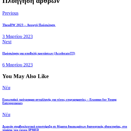
Πλοήγηση άρθρων
Previous
ThessDW 2023 – Ανοιχτή Πρόσκληση
3 Μαρτίου 2023
Next
Πρόσκληση για υποβολή προτάσεων (AccelerateTT)
6 Μαρτίου 2023
You May Also Like
Νέα
Ευρωπαϊκό πρόγραμμα ανταλλαγής για νέους επιχειρηματίες – Erasmus for Young
Entrepreneurs
Νέα
Δωρεάν συμβουλευτική υποστήριξη σε θέματα δικαιωμάτων διανοητικής ιδιοκτησίας, στο
πλαίσιο του έργου IPMED