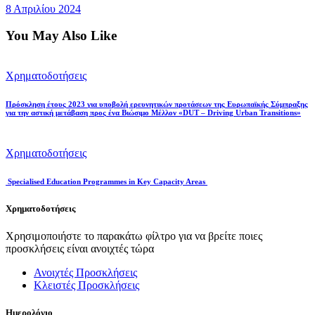
8 Απριλίου 2024
You May Also Like
Χρηματοδοτήσεις
Πρόσκληση έτους 2023 για υποβολή ερευνητικών προτάσεων της Ευρωπαϊκής Σύμπραξης
για την αστική μετάβαση προς ένα Βιώσιμο Μέλλον «DUT – Driving Urban Transitions»
Χρηματοδοτήσεις
Specialised Education Programmes in Key Capacity Areas
Χρηματοδοτήσεις
Χρησιμοποιήστε το παρακάτω φίλτρο για να βρείτε ποιες
προσκλήσεις είναι ανοιχτές τώρα
Ανοιχτές Προσκλήσεις
Κλειστές Προσκλήσεις
Ημερολόγιο