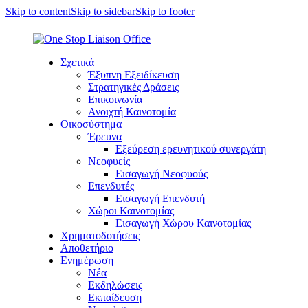
Skip to content
Skip to sidebar
Skip to footer
Σχετικά
Έξυπνη Εξειδίκευση
Στρατηγικές Δράσεις
Επικοινωνία
Ανοιχτή Καινοτομία
Οικοσύστημα
Έρευνα
Εξεύρεση ερευνητικού συνεργάτη
Νεοφυείς
Εισαγωγή Νεοφυούς
Επενδυτές
Εισαγωγή Επενδυτή
Χώροι Καινοτομίας
Εισαγωγή Χώρου Καινοτομίας
Χρηματοδοτήσεις
Αποθετήριο
Ενημέρωση
Νέα
Εκδηλώσεις
Εκπαίδευση