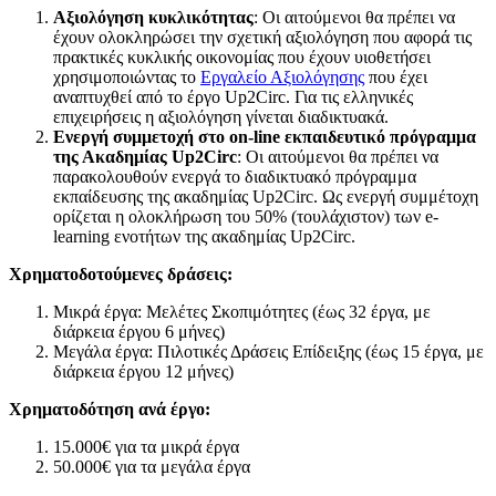
Αξιολόγηση κυκλικότητας
: Οι αιτούμενοι θα πρέπει να
έχουν ολοκληρώσει την σχετική αξιολόγηση που αφορά τις
πρακτικές κυκλικής οικονομίας που έχουν υιοθετήσει
χρησιμοποιώντας το
Εργαλείο Αξιολόγησης
που έχει
αναπτυχθεί από το έργο Up2Circ. Για τις ελληνικές
επιχειρήσεις η αξιολόγηση γίνεται διαδικτυακά.
Ενεργή συμμετοχή στο on
-line
εκπαιδευτικό πρόγραμμα
της Ακαδημίας Up
2Circ
: Οι αιτούμενοι θα πρέπει να
παρακολουθούν ενεργά το διαδικτυακό πρόγραμμα
εκπαίδευσης της ακαδημίας Up2Circ. Ως ενεργή συμμέτοχη
ορίζεται η ολοκλήρωση του 50% (τουλάχιστον) των e-
learning ενοτήτων της ακαδημίας Up2Circ.
Χρηματοδοτούμενες δράσεις:
Μικρά έργα: Μελέτες Σκοπιμότητες (έως 32 έργα, με
διάρκεια έργου 6 μήνες)
Μεγάλα έργα: Πιλοτικές Δράσεις Επίδειξης (έως 15 έργα, με
διάρκεια έργου 12 μήνες)
Χρηματοδότηση ανά έργο:
15.000€ για τα μικρά έργα
50.000€ για τα μεγάλα έργα