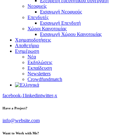
Εξεύρεση ερευνητικού συνεργάτη
Νεοφυείς
Εισαγωγή Νεοφυούς
Επενδυτές
Εισαγωγή Επενδυτή
Χώροι Καινοτομίας
Εισαγωγή Χώρου Καινοτομίας
Χρηματοδοτήσεις
Αποθετήριο
Ενημέρωση
Νέα
Εκδηλώσεις
Εκπαίδευση
Newsletters
Crowdfundmatch
facebook-1
linkedin
twitter-x
Have a Project?
info@website.com
Want to Work with Me?