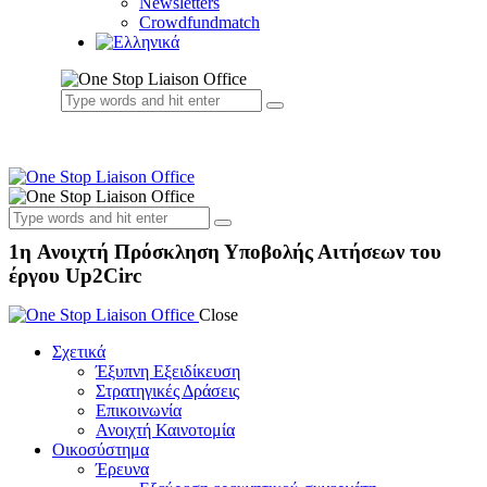
Newsletters
Crowdfundmatch
1η Ανοιχτή Πρόσκληση Υποβολής Αιτήσεων του
έργου Up2Circ
Close
Σχετικά
Έξυπνη Εξειδίκευση
Στρατηγικές Δράσεις
Επικοινωνία
Ανοιχτή Καινοτομία
Οικοσύστημα
Έρευνα