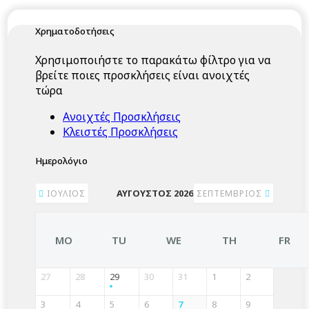
Χρηματοδοτήσεις
Χρησιμοποιήστε το παρακάτω φίλτρο για να
βρείτε ποιες προσκλήσεις είναι ανοιχτές
τώρα
Ανοιχτές Προσκλήσεις
Κλειστές Προσκλήσεις
Ημερολόγιο
ΑΎΓΟΥΣΤΟΣ 2026
ΙΟΎΛΙΟΣ
ΣΕΠΤΈΜΒΡΙΟΣ
MO
TU
WE
TH
FR
27
28
29
30
31
1
2
3
4
5
6
7
8
9