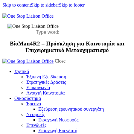
Skip to content
Skip to sidebar
Skip to footer
BioMan4R2 – Πρόσκληση για Καινοτομία και
Επιχειρηματικό Μετασχηματισμό
Close
Σχετικά
Έξυπνη Εξειδίκευση
Στρατηγικές Δράσεις
Επικοινωνία
Ανοιχτή Καινοτομία
Οικοσύστημα
Έρευνα
Εξεύρεση ερευνητικού συνεργάτη
Νεοφυείς
Εισαγωγή Νεοφυούς
Επενδυτές
Εισαγωγή Επενδυτή