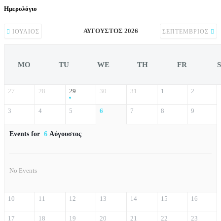
Ημερολόγιο
ΑΎΓΟΥΣΤΟΣ 2026
ΙΟΎΛΙΟΣ
ΣΕΠΤΈΜΒΡΙΟΣ
MO
TU
WE
TH
FR
27
28
29
30
31
1
2
3
4
5
6
7
8
9
Events for
6
Αύγουστος
No Events
10
11
12
13
14
15
16
17
18
19
20
21
22
23