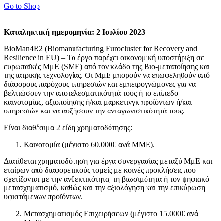
Go to Shop
Καταληκτική ημερομηνία: 2 Ιουλίου 2023
BioMan4R2 (Biomanufacturing Eurocluster for Recovery and
Resilience in EU) – Το έργο παρέχει οικονομική υποστήριξη σε
ευρωπαϊκές ΜμΕ (SME) από τον κλάδο της Βιο-μεταποίησης και
της ιατρικής τεχνολογίας. Οι ΜμΕ μπορούν να επωφεληθούν από
διάφορους παρόχους υπηρεσιών και εμπειρογνώμονες για να
βελτιώσουν την αποτελεσματικότητά τους ή το επίπεδο
καινοτομίας, αξιοποίησης ή/και μάρκετινγκ προϊόντων ή/και
υπηρεσιών και να αυξήσουν την ανταγωνιστικότητά τους.
Είναι διαθέσιμα 2 είδη χρηματοδότησης:
Καινοτομία (μέγιστο 60.000€ ανά ΜΜΕ).
Διατίθεται χρηματοδότηση για έργα συνεργασίας μεταξύ ΜμΕ και
εταίρων από διαφορετικούς τομείς με κοινές προκλήσεις που
σχετίζονται με την ανθεκτικότητα, τη βιωσιμότητα ή τον ψηφιακό
μετασχηματισμό, καθώς και την αξιολόγηση και την επικύρωση
υφιστάμενων προϊόντων.
Μετασχηματισμός Επιχειρήσεων (μέγιστο 15.000€ ανά