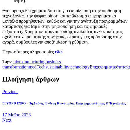
ΜμΕ).
Θα παρασχεθεί χρηματοδότηση για εκπαίδευση στην υιοθέτηση
τεχνολογίας, την ψηφιοποίηση και τα βιώσιμα επιχειρηματικά
μοντέλα προμηθευτών, καθώς και για την ανάπτυξη προγραμμάτων
κατάρτισης για ΜμΕ στην ψηφιοποίηση και τις ψηφιακές
δεξιότητες. Χρηματοδοτούνται επίσης αναλύσεις ανθεκτικότητας,
σχέδια επιχειρηματικής συνέχειας, στρατηγικές πρόσβασης στην
αγορά, συμβουλές για αποζημίωση ή ρύθμιση.
Περισσότερες πληροφορίες
εδώ
Tags:
biomanufacturing
business
transformation
medTech
sustainability
technology
Επιχειρηματικότητα
κ
Πλοήγηση άρθρων
Previous
BEYOND EXPO – 3η Διεθνής Έκθεση Καινοτομίας, Επιχειρηματικότητας & Τεχνολογίας
17 Μαΐου 2023
Next