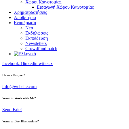
Χώροι Καινοτομίας
Εισαγωγή Χώρου Καινοτομίας
Χρηματοδοτήσεις
Αποθετήριο
Ενημέρωση
Νέα
Εκδηλώσεις
Εκπαίδευση
Newsletters
Crowdfundmatch
facebook-1
linkedin
twitter-x
Have a Project?
info@website.com
Want to Work with Me?
Send Brief
Want to Buy Illustrations?