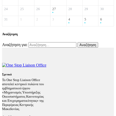
24
25
26
27
28
29
30
31
1
2
3
4
5
6
Αναζήτηση
Αναζήτηση για:
Σχετικά
Το One Stop Liaison Office
αποτελεί κεντρικό πυλώνα του
εμβληματικού έργου
«Μηχανισμός Υποστήριξης
Οικοσυστήματος Καινοτομίας
και Επιχειρηματικότητας» της
Περιφέρειας Κεντρικής
Μακεδονίας.