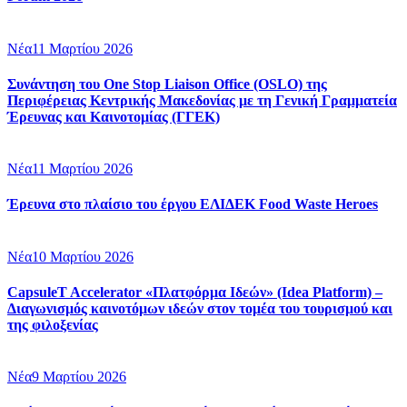
Νέα
11 Μαρτίου 2026
Συνάντηση του One Stop Liaison Office (OSLO) της
Περιφέρειας Κεντρικής Μακεδονίας με τη Γενική Γραμματεία
Έρευνας και Καινοτομίας (ΓΓΕΚ)
Νέα
11 Μαρτίου 2026
Έρευνα στο πλαίσιο του έργου ΕΛΙΔΕΚ Food Waste Heroes
Νέα
10 Μαρτίου 2026
CapsuleT Accelerator «Πλατφόρμα Ιδεών» (Idea Platform) –
Διαγωνισμός καινοτόμων ιδεών στον τομέα του τουρισμού και
της φιλοξενίας
Νέα
9 Μαρτίου 2026