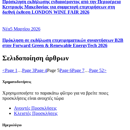
Πρόσκληση εκδήλωσης ενδιαφέροντος από την Περιφέρεια
Κεντρικής Μακεδονίας για συμμετοχή επιχειρήσεων στη
διεθνή έκθεση LONDON WINE FAIR 2026
Νέα
5 Μαρτίου 2026
Πρόκληση σε εκδήλωση επιχειρηματικών συναντήσεων B2B
στην Forward Green & Renewable EnergyTech 2026
Σελιδοποίηση άρθρων
<
Page
1
…
Page
3
Page
4
Page
5
Page
6
Page
7
…
Page
52
>
Χρηματοδοτήσεις
Χρησιμοποιήστε το παρακάτω φίλτρο για να βρείτε ποιες
προσκλήσεις είναι ανοιχτές τώρα
Ανοιχτές Προσκλήσεις
Κλειστές Προσκλήσεις
Ημερολόγιο