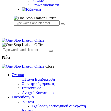
Newsletters
Crowdfundmatch
Νέα
Close
Σχετικά
Έξυπνη Εξειδίκευση
Στρατηγικές Δράσεις
Επικοινωνία
Ανοιχτή Καινοτομία
Οικοσύστημα
Έρευνα
Εξεύρεση ερευνητικού συνεργάτη
Νεοφυείς