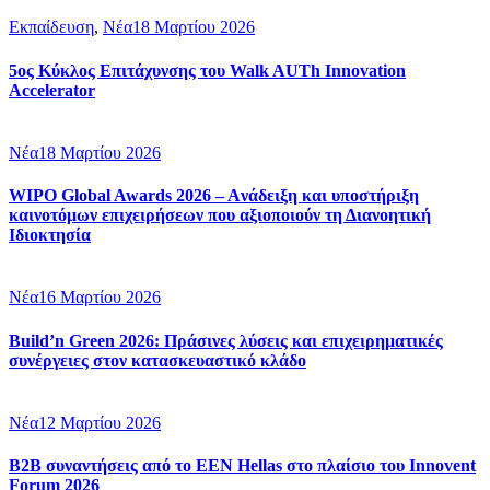
Εκπαίδευση
,
Νέα
18 Μαρτίου 2026
5ος Κύκλος Επιτάχυνσης του Walk AUTh Innovation
Accelerator
Νέα
18 Μαρτίου 2026
WIPO Global Awards 2026 – Aνάδειξη και υποστήριξη
καινοτόμων επιχειρήσεων που αξιοποιούν τη Διανοητική
Ιδιοκτησία
Νέα
16 Μαρτίου 2026
Build’n Green 2026: Πράσινες λύσεις και επιχειρηματικές
συνέργειες στον κατασκευαστικό κλάδο
Νέα
12 Μαρτίου 2026
B2B συναντήσεις από το EEN Hellas στο πλαίσιο του Innovent
Forum 2026