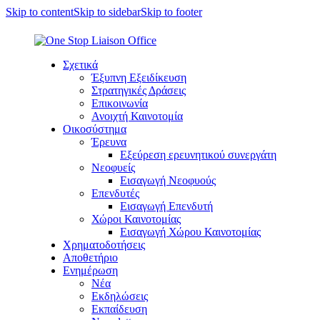
Skip to content
Skip to sidebar
Skip to footer
Σχετικά
Έξυπνη Εξειδίκευση
Στρατηγικές Δράσεις
Επικοινωνία
Ανοιχτή Καινοτομία
Οικοσύστημα
Έρευνα
Εξεύρεση ερευνητικού συνεργάτη
Νεοφυείς
Εισαγωγή Νεοφυούς
Επενδυτές
Εισαγωγή Επενδυτή
Χώροι Καινοτομίας
Εισαγωγή Χώρου Καινοτομίας
Χρηματοδοτήσεις
Αποθετήριο
Ενημέρωση
Νέα
Εκδηλώσεις
Εκπαίδευση