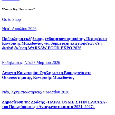
Want to Buy Illustrations?
Go to Shop
Νέα
1 Απριλίου 2026
Πρόσκληση εκδήλωσης ενδιαφέροντος από την Περιφέρεια
Κεντρικής Μακεδονίας για συμμετοχή επιχειρήσεων στη
διεθνή έκθεση WARSAW FOOD EXPO 2026
Εκδηλώσεις
,
Νέα
27 Μαρτίου 2026
Ανοιχτή Καινοτομία: Οφέλη για τη Βιομηχανία στο
Οικοσύστηματης Κεντρικής Μακεδονίας
Νέα
,
Χρηματοδοτήσεις
24 Μαρτίου 2026
Δημοσίευση της Δράσης «ΠΑΡΑΓΟΥΜΕ ΣΤΗΝ ΕΛΛΑΔΑ»
του Προγράμματος «Ανταγωνιστικότητα 2021–2027»