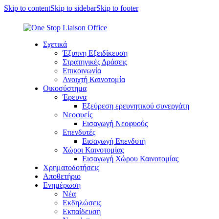
Skip to content
Skip to sidebar
Skip to footer
Σχετικά
Έξυπνη Εξειδίκευση
Στρατηγικές Δράσεις
Επικοινωνία
Ανοιχτή Καινοτομία
Οικοσύστημα
Έρευνα
Εξεύρεση ερευνητικού συνεργάτη
Νεοφυείς
Εισαγωγή Νεοφυούς
Επενδυτές
Εισαγωγή Επενδυτή
Χώροι Καινοτομίας
Εισαγωγή Χώρου Καινοτομίας
Χρηματοδοτήσεις
Αποθετήριο
Ενημέρωση
Νέα
Εκδηλώσεις
Εκπαίδευση