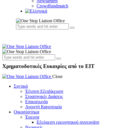
Newsletters
Crowdfundmatch
Χρηματοδοτικές Ευκαιρίες από το EIT
Close
Σχετικά
Έξυπνη Εξειδίκευση
Στρατηγικές Δράσεις
Επικοινωνία
Ανοιχτή Καινοτομία
Οικοσύστημα
Έρευνα
Εξεύρεση ερευνητικού συνεργάτη
Νεοφυείς