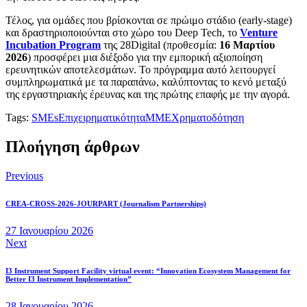
Τέλος, για ομάδες που βρίσκονται σε πρώιμο στάδιο (early-stage)
και δραστηριοποιούνται στο χώρο του Deep Tech, το
Venture
Incubation Program
της 28Digital (προθεσμία:
16 Μαρτίου
2026
) προσφέρει μια διέξοδο για την εμπορική αξιοποίηση
ερευνητικών αποτελεσμάτων. Το πρόγραμμα αυτό λειτουργεί
συμπληρωματικά με τα παραπάνω, καλύπτοντας το κενό μεταξύ
της εργαστηριακής έρευνας και της πρώτης επαφής με την αγορά.
Tags:
SMEs
Επιχειρηματικότητα
ΜΜΕ
Χρηματοδότηση
Πλοήγηση άρθρων
Previous
CREA-CROSS-2026-JOURPART (Journalism Partnerships)
27 Ιανουαρίου 2026
Next
I3 Instrument Support Facility virtual event: “Innovation Ecosystem Management for
Better I3 Instrument Implementation”
28 Ιανουαρίου 2026