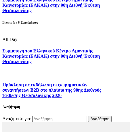
Καινοτομίας (ΕΛΚΑΚ) στην 90η Διεθνή Έκθεση
Θεσσαλονίκης
Events for
6
Σεπτέμβριος
All Day
Συμμετοχή του Ελληνικού Κέντρο Αμυντικής
Καινοτομίας (ΕΛΚΑΚ) στην 90η Διεθνή Έκθεση
Θεσσαλονίκης
Πρόκληση σε εκδήλωση επιχειρηματικών
συναντήσεων B2B στο πλαίσιο της 90ης Διεθνούς
Έκθεσης Θεσσαλονίκης 2026
Αναζήτηση
Αναζήτηση για: