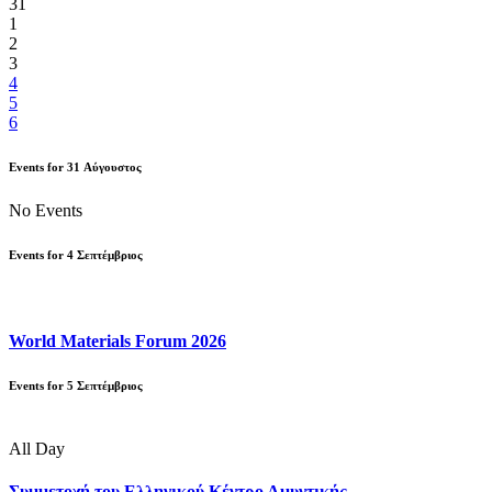
31
1
2
3
4
5
6
Events for
31
Αύγουστος
No Events
Events for
4
Σεπτέμβριος
World Materials Forum 2026
Events for
5
Σεπτέμβριος
All Day
Συμμετοχή του Ελληνικού Κέντρο Αμυντικής