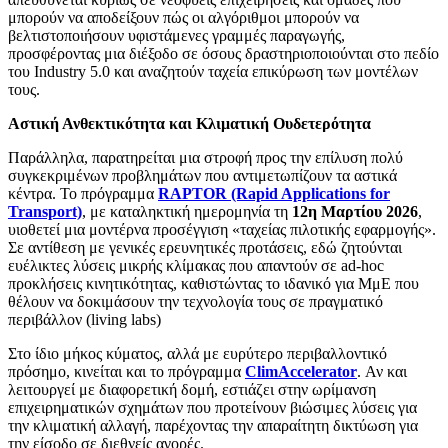
μπορούν να αποδείξουν πώς οι αλγόριθμοι μπορούν να
βελτιστοποιήσουν υφιστάμενες γραμμές παραγωγής,
προσφέροντας μια διέξοδο σε όσους δραστηριοποιούνται στο πεδίο
του Industry 5.0 και αναζητούν ταχεία επικύρωση των μοντέλων
τους.
Αστική Ανθεκτικότητα και Κλιματική Ουδετερότητα
Παράλληλα, παρατηρείται μια στροφή προς την επίλυση πολύ
συγκεκριμένων προβλημάτων που αντιμετωπίζουν τα αστικά
κέντρα. Το πρόγραμμα
RAPTOR (Rapid Applications for
Transport)
, με καταληκτική ημερομηνία τη
12η Μαρτίου 2026
,
υιοθετεί μια μοντέρνα προσέγγιση «ταχείας πιλοτικής εφαρμογής».
Σε αντίθεση με γενικές ερευνητικές προτάσεις, εδώ ζητούνται
ευέλικτες λύσεις μικρής κλίμακας που απαντούν σε ad-hoc
προκλήσεις κινητικότητας, καθιστώντας το ιδανικό για ΜμΕ που
θέλουν να δοκιμάσουν την τεχνολογία τους σε πραγματικό
περιβάλλον (living labs)
Στο ίδιο μήκος κύματος, αλλά με ευρύτερο περιβαλλοντικό
πρόσημο, κινείται και το πρόγραμμα
ClimAccelerator
. Αν και
λειτουργεί με διαφορετική δομή, εστιάζει στην ωρίμανση
επιχειρηματικών σχημάτων που προτείνουν βιώσιμες λύσεις για
την κλιματική αλλαγή, παρέχοντας την απαραίτητη δικτύωση για
την είσοδο σε διεθνείς αγορές.