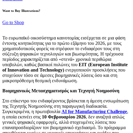
Want to Buy Illustrations?
Go to Shop
Το ευρωπαϊκό οικοσύστημα καινοτομίας εισέρχεται σε μια φάση
έντονης κινητικότητας για το πρώτο εξάμηνο του 2026, με τους
χρηματοδοτικούς φορείς να στρέφουν το ενδιαφέρον τους στη
σύζευξη ψηφιακών τεχνολογιών και βιωσιμότητας. Η τρέχουσα
περίοδος χαρακτηρίζεται από «στενά» χρονικά περιθώρια
υποβολών, καθώς βασικοί πυλώνες του
EIT (European Institute
of Innovation and Technology)
ενεργοποιούν προσκλήσεις που
στοχεύουν τόσο σε άμεσες βιομηχανικές λύσεις όσο και στη
μακροπρόθεσμη θεσμική ενδυνάμωση.
Βιομηχανικός Μετασχηματισμός και Τεχνητή Νοημοσύνη
Στο επίκεντρο του ενδιαφέροντος βρίσκεται η άμεση ενσωμάτωση
της Τεχνητής Νοημοσύνης στη παραγωγική διαδικασία.
Συγκεκριμένα, η πρωτοβουλία
AI for Manufacturing Challenge
,
η οποία εκπνέει στις
10 Φεβρουαρίου 2026
, δεν αναζητά απλώς
γενικές ψηφιακές εφαρμογές, αλλά στοχευμένες λύσεις που
επαναπροσδιορίζουν τον βιομηχανικό σχεδιασμό. Το πρόγραμμα
απευθύνεται κυρίως σε νεοφυείς επιχειρήσεις και ομάδες που