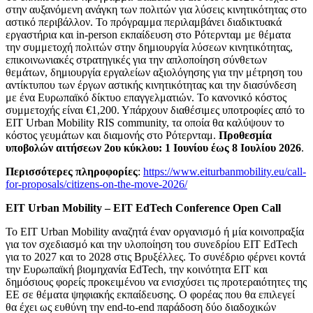
στην αυξανόμενη ανάγκη των πολιτών για λύσεις κινητικότητας στο
αστικό περιβάλλον. Το πρόγραμμα περιλαμβάνει διαδικτυακά
εργαστήρια και in-person εκπαίδευση στο Ρότερνταμ με θέματα
την συμμετοχή πολιτών στην δημιουργία λύσεων κινητικότητας,
επικοινωνιακές στρατηγικές για την απλοποίηση σύνθετων
θεμάτων, δημιουργία εργαλείων αξιολόγησης για την μέτρηση του
αντίκτυπου των έργων αστικής κινητικότητας και την διασύνδεση
με ένα Ευρωπαϊκό δίκτυο επαγγελματιών. Το κανονικό κόστος
συμμετοχής είναι €1,200. Υπάρχουν διαθέσιμες υποτροφίες από το
EIT Urban Mobility RIS community, τα οποία θα καλύψουν το
κόστος γευμάτων και διαμονής στο Ρότερνταμ.
Προθεσμία
υποβολών αιτήσεων 2ου κύκλου: 1 Ιουνίου έως 8 Ιουλίου 2026
.
Περισσότερες πληροφορίες
:
https://www.eiturbanmobility.eu/call-
for-proposals/citizens-on-the-move-2026/
EIT Urban Mobility – EIT EdTech Conference Open Call
Το EIT Urban Mobility αναζητά έναν οργανισμό ή μία κοινοπραξία
για τον σχεδιασμό και την υλοποίηση του συνεδρίου ΕΙΤ EdTech
για το 2027 και το 2028 στις Βρυξέλλες. Το συνέδριο φέρνει κοντά
την Ευρωπαϊκή βιομηχανία EdTech, την κοινότητα ΕΙΤ και
δημόσιους φορείς προκειμένου να ενισχύσει τις προτεραιότητες της
ΕΕ σε θέματα ψηφιακής εκπαίδευσης. Ο φορέας που θα επιλεγεί
θα έχει ως ευθύνη την end-to-end παράδοση δύο διαδοχικών