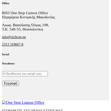
Office
RIS3 One Stop Liaison Office
Περιφέρεια Κεντρικής Μακεδονίας
Λεωφ. Βασιλίσσης Όλγας 198,
Τ.Κ. 546 55, Θεσσαλονίκη
info@ris3rcm.eu
2313 319667-8
Social
facebook-
linkedin
twitter-
Newsletter
1
x
Εγγραφή
ΕΓΓΡΑΦΕΙΤΕ ΣΤΟ NEWSLETTER ΜΑΣ