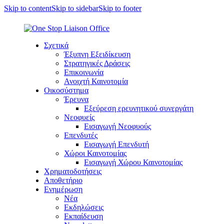
Skip to content
Skip to sidebar
Skip to footer
Σχετικά
Έξυπνη Εξειδίκευση
Στρατηγικές Δράσεις
Επικοινωνία
Ανοιχτή Καινοτομία
Οικοσύστημα
Έρευνα
Εξεύρεση ερευνητικού συνεργάτη
Νεοφυείς
Εισαγωγή Νεοφυούς
Επενδυτές
Εισαγωγή Επενδυτή
Χώροι Καινοτομίας
Εισαγωγή Χώρου Καινοτομίας
Χρηματοδοτήσεις
Αποθετήριο
Ενημέρωση
Νέα
Εκδηλώσεις
Εκπαίδευση