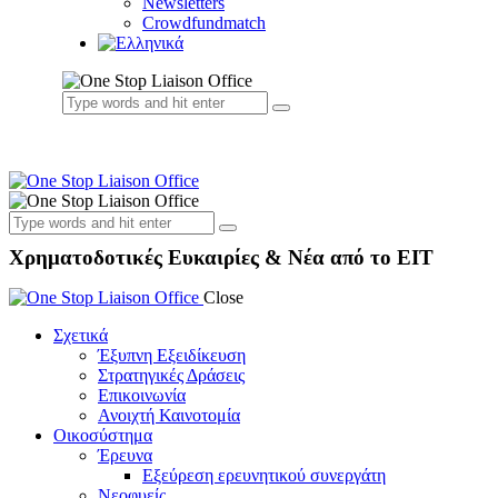
Newsletters
Crowdfundmatch
Χρηματοδοτικές Ευκαιρίες & Νέα από το EIT
Close
Σχετικά
Έξυπνη Εξειδίκευση
Στρατηγικές Δράσεις
Επικοινωνία
Ανοιχτή Καινοτομία
Οικοσύστημα
Έρευνα
Εξεύρεση ερευνητικού συνεργάτη
Νεοφυείς