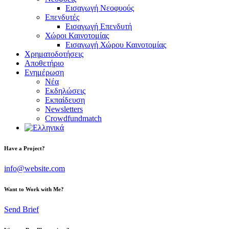
Εισαγωγή Νεοφυούς
Επενδυτές
Εισαγωγή Επενδυτή
Χώροι Καινοτομίας
Εισαγωγή Χώρου Καινοτομίας
Χρηματοδοτήσεις
Αποθετήριο
Ενημέρωση
Νέα
Εκδηλώσεις
Εκπαίδευση
Newsletters
Crowdfundmatch
facebook-
linkedin
twitter-
Have a Project?
1
x
info@website.com
Want to Work with Me?
Send Brief