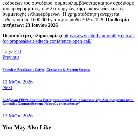
εκδόσεων του συνεδρίου, συμπεριλαμβάνοντας και τον σχεδιασμό
του προγράμματος, των λειτουργιών, της επικοινωνίας και της
συμμετοχής ενδιαφερόμενων. Η χρηματοδότηση ανέρχεται
ενδεικτικά σε €600,000 για την περίοδο 2026-2028.
Προθεσμία
αιτήσεων: 23 Ιουνίου 2026
Περισσότερες πληροφορίες:
https://www.eiturbanmobility.eu/call-
for-proposals/eit-edtech-conference-open-call/
Tags:
EIT
Πλοήγηση
Previous
άρθρων
Founders Breakfast : Coffee, Croissants & Startup Stories.
12 Μαΐου 2026
Next
Eκδήλωση ΕΒΕΘ-Anatolia Entrepreneurship Hub: “Κάνοντας την ιδέα πραγματικότητα:
Ευκαιρίες Χρηματοδότησης Νεοφυών επιχειρήσεων”
13 Μαΐου 2026
You May Also Like