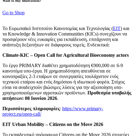
Want to Buy Illustrations?
Go to Shop
Το Ευρωπαϊκό Ινστιτούτο Καινοτομίας και Τεχνολογίας (
EIT
) και
τα Knowledge & Innovation Communities (KICs) συνεχίζουν να
προσφέρουν νέες ευκαιρίες για εκπαίδευση, επιτάχυνση και
ανάπτυξη δεξιοτήτων σε διάφορους τομείς. Eνδεικτικά:
Climate-KIC – Open Call for Agricultural Bioeconomy actors
Το έργο PRIMARY διαθέτει χρηματοδότηση €900,000 σε 6-9
καινοτόμα υπο-έργα. Η χρηματοδότηση απευθύνεται σε
κοινοπραξίες 2-3 εταίρων σε συνεργασίες τουλάχιστον ενός
τεχνικού εταίρου και ενός δημόσιου ή ιδιωτικού φορέα. Στόχος
είναι να αναδειχτούν βιώσιμες λύσεις για την αξιοποίηση υπο-
χρησιμοποιούμενων αγροτικών προϊόντων.
Προθεσμία υποβολής
αιτήσεων: 08 Ιουνίου 2026
.
Περισσότερες πληροφορίες
:
https://www.primary-
project.eu/open-call/
EIT Urban Mobility – Citizens on the Move 2026
Το εκπαιδευτικό πρόγραμμα Citizens on the Move 2026 στοχεύει