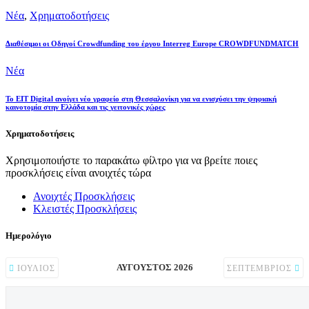
Νέα
,
Χρηματοδοτήσεις
Διαθέσιμοι οι Οδηγοί Crowdfunding του έργου Interreg Europe CROWDFUNDMATCH
Νέα
Το EIT Digital ανοίγει νέο γραφείο στη Θεσσαλονίκη για να ενισχύσει την ψηφιακή
καινοτομία στην Ελλάδα και τις γειτονικές χώρες
Χρηματοδοτήσεις
Χρησιμοποιήστε το παρακάτω φίλτρο για να βρείτε ποιες
προσκλήσεις είναι ανοιχτές τώρα
Ανοιχτές Προσκλήσεις
Κλειστές Προσκλήσεις
Ημερολόγιο
ΑΎΓΟΥΣΤΟΣ 2026
ΙΟΎΛΙΟΣ
ΣΕΠΤΈΜΒΡΙΟΣ