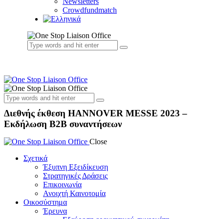
Newsletters
Crowdfundmatch
Διεθνής έκθεση HANNOVER MESSE 2023 –
Εκδήλωση B2B συναντήσεων
Close
Σχετικά
Έξυπνη Εξειδίκευση
Στρατηγικές Δράσεις
Επικοινωνία
Ανοιχτή Καινοτομία
Οικοσύστημα
Έρευνα