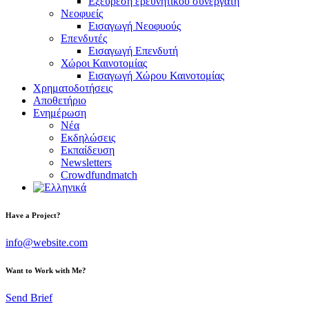
Εξεύρεση ερευνητικού συνεργάτη
Νεοφυείς
Εισαγωγή Νεοφυούς
Επενδυτές
Εισαγωγή Επενδυτή
Χώροι Καινοτομίας
Εισαγωγή Χώρου Καινοτομίας
Χρηματοδοτήσεις
Αποθετήριο
Ενημέρωση
Νέα
Εκδηλώσεις
Εκπαίδευση
Newsletters
Crowdfundmatch
facebook-
linkedin
twitter-
Have a Project?
1
x
info@website.com
Want to Work with Me?
Send Brief