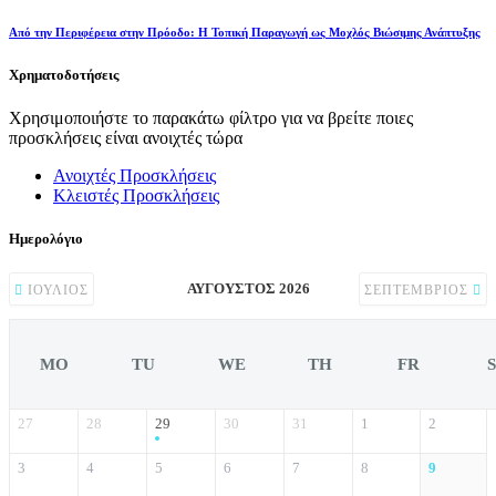
Από την Περιφέρεια στην Πρόοδο: Η Τοπική Παραγωγή ως Μοχλός Βιώσιμης Ανάπτυξης
Χρηματοδοτήσεις
Χρησιμοποιήστε το παρακάτω φίλτρο για να βρείτε ποιες
προσκλήσεις είναι ανοιχτές τώρα
Ανοιχτές Προσκλήσεις
Κλειστές Προσκλήσεις
Ημερολόγιο
ΑΎΓΟΥΣΤΟΣ 2026
ΙΟΎΛΙΟΣ
ΣΕΠΤΈΜΒΡΙΟΣ
MO
TU
WE
TH
FR
27
28
29
30
31
1
2
3
4
5
6
7
8
9