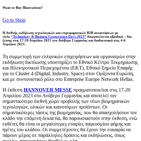
Want to Buy Illustrations?
Go to Shop
Η διεθνής εκδήλωση τεχνολογικών και επιχειρηματικών B2B συναντήσεων με
τίτλο
“Technology & Business Cooperation Days 2023”
διοργανώνεται υβριδικά – δια
ζώσης στις 17-20 Απριλίου 2023 στο Ανόβερο Γερμανίας και διαδικτυακά στις 4-6
Απριλίου 2023.
Τη συμμετοχή των ελληνικών επιχειρήσεων και οργανισμών στην
εκδήλωση δικτύωσης υποστηρίζει το Εθνικό Κέντρο Τεκμηρίωσης
και Ηλεκτρονικού Περιεχομένου (EKT), Εθνικό Σημείο Επαφής
για το Cluster 4 (Digital, Industry, Space) στον Ορίζοντα Ευρώπη,
και με συντονιστικό ρόλο στο Enterprise Europe Network Hellas.
Η έκθεση
HANNOVER MESSE
πραγματοποιείται στις 17-20
Απριλίου 2023 στο Ανόβερο Γερμανίας και αποτελεί τον
σημαντικότερο διεθνή χώρο προβολής των νέων βιομηχανικών
τεχνολογιών, υλικών και καινοτόμων προϊόντων. Οι
σημαντικότερες τάσεις της βιομηχανίας, που θα απασχολήσουν τον
κλάδο την επόμενη δεκαετία, θα παρουσιαστούν στην έκθεση, ενώ
εκθέτες θα είναι οι μεγαλύτερες εταιρίες παγκοσμίου φήμης και
ηγέτες του κλάδου. Οι συμμετέχοντες θα έχουν την ευκαιρία να
πάρουν μέρος σε παράλληλες δράσεις και εκδηλώσεις, όπως
ομιλίες, παρουσιάσεις βραβείων, κλπ.