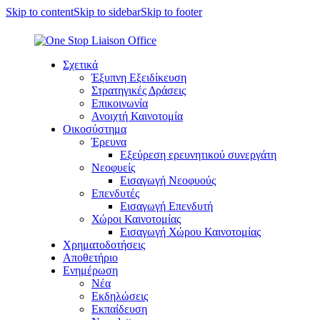
Skip to content
Skip to sidebar
Skip to footer
Σχετικά
Έξυπνη Εξειδίκευση
Στρατηγικές Δράσεις
Επικοινωνία
Ανοιχτή Καινοτομία
Οικοσύστημα
Έρευνα
Εξεύρεση ερευνητικού συνεργάτη
Νεοφυείς
Εισαγωγή Νεοφυούς
Επενδυτές
Εισαγωγή Επενδυτή
Χώροι Καινοτομίας
Εισαγωγή Χώρου Καινοτομίας
Χρηματοδοτήσεις
Αποθετήριο
Ενημέρωση
Νέα
Εκδηλώσεις
Εκπαίδευση