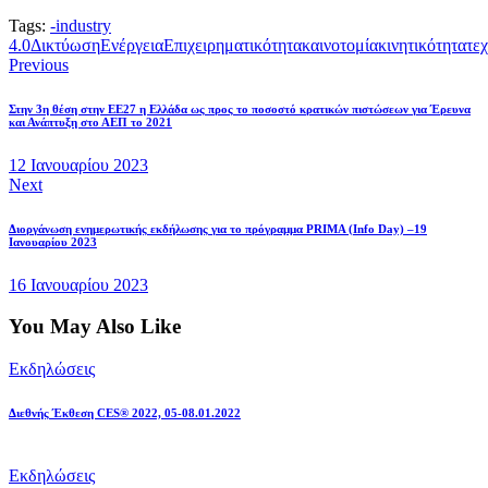
Tags:
-
industry
4.0
Δικτύωση
Ενέργεια
Επιχειρηματικότητα
καινοτομία
κινητικότητα
τε
Πλοήγηση
Previous
άρθρων
Στην 3η θέση στην ΕΕ27 η Ελλάδα ως προς το ποσοστό κρατικών πιστώσεων για Έρευνα
και Ανάπτυξη στο ΑΕΠ το 2021
12 Ιανουαρίου 2023
Next
Διοργάνωση ενημερωτικής εκδήλωσης για το πρόγραμμα PRIMA (Info Day) –19
Ιανουαρίου 2023
16 Ιανουαρίου 2023
You May Also Like
Εκδηλώσεις
Διεθνής Έκθεση CES® 2022, 05-08.01.2022
Εκδηλώσεις