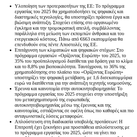
Υλοποίηση των προτεραιοτήτων της ΕΕ: ​​Το πρόγραμμα
εργασίας του 2025 θα χρηματοδοτήσει τις ψηφιακές και
διαστημικές τεχνολογίες, θα υποστηρίξει πράσινα έργα και
βιώσιμη ανάπτυξη. Στοχεύει επίσης στο οργανωμένο
έγκλημα και την τρομοκρατική απειλή, συμβάλλοντας
παράλληλα στη μείωση των εκπομπών άνθρακα και του
ενεργειακού κόστους. Πάνω από €663 εκατομμύρια θα
επενδυθούν στις πέντε Αποστολές της ΕΕ.
Επιτάχυνση των κλιματικών και ψηφιακών στόχων: Στο
πρόγραμμα εργασιών «Ορίζοντας Ευρώπη» του 2025, το
35% του προϋπολογισμού διατίθεται για δράση για το κλίμα
και το 8,8% για βιοποικιλότητα. Ταυτόχρονα, το 36% της
χρηματοδότησης στο πλαίσιο του «Ορίζοντας Ευρώπη»
υποστηρίζει την ψηφιακή μετάβαση, με 1,6 δισεκατομμύρια
ευρώ να διατίθενται για την ανάπτυξη τεχνητής νοημοσύνης.
Έρευνα και καινοτομία στην αυτοκινητοβιομηχανία: Το
πρόγραμμα εργασίας του 2025 στοχεύει στην υποστήριξη
του μετασχηματισμού της ευρωπαϊκής
αυτοκινητοβιομηχανίας μέσω της έρευνας και της
καινοτομίας, εστιάζοντας σε οφέλη όπως πιο καθαρές και πιο
ανταγωνιστικές λύσεις μεταφορών.
Απλούστευση στη διαδικασία υποβολής προτάσεων: Η
Επιτροπή έχει ξεκινήσει μια προσπάθεια απλούστευσης με
το πρόγραμμα εργασίας του 2025, ώστε να γίνει πιο