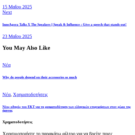
15 Μαΐου 2025
Next
InnoAgora Talks X The Speakers || Speak & Influence : Give a speech that stands out!
23 Μαΐου 2025
You May Also Like
Νέα
Why do people depend on their accessories so much
Νέα
,
Χρηματοδοτήσεις
Νέος οδηγός του ΕΚΤ για τη χρηματοδότηση των ελληνικών επιχειρήσεων στον χώρο της
άμυνας
Χρηματοδοτήσεις
Χρησιμοποιήστε το παρακάτω φίλτρο για να βρείτε ποιες