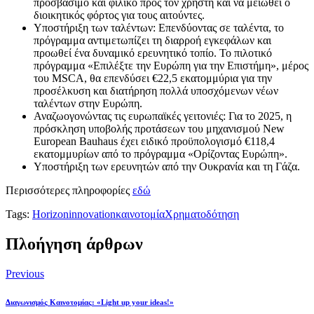
προσβάσιμο και φιλικό προς τον χρήστη και να μειωθεί ο
διοικητικός φόρτος για τους αιτούντες.
Υποστήριξη των ταλέντων: Επενδύοντας σε ταλέντα, το
πρόγραμμα αντιμετωπίζει τη διαρροή εγκεφάλων και
προωθεί ένα δυναμικό ερευνητικό τοπίο. Το πιλοτικό
πρόγραμμα «Επιλέξτε την Ευρώπη για την Επιστήμη», μέρος
του MSCA, θα επενδύσει €22,5 εκατομμύρια για την
προσέλκυση και διατήρηση πολλά υποσχόμενων νέων
ταλέντων στην Ευρώπη.
Αναζωογονώντας τις ευρωπαϊκές γειτονιές: Για το 2025, η
πρόσκληση υποβολής προτάσεων του μηχανισμού New
European Bauhaus έχει ειδικό προϋπολογισμό €118,4
εκατομμυρίων από το πρόγραμμα «Ορίζοντας Ευρώπη».
Υποστήριξη των ερευνητών από την Ουκρανία και τη Γάζα.
Περισσότερες πληροφορίες
εδώ
Tags:
Horizon
innovation
καινοτομία
Χρηματοδότηση
Πλοήγηση άρθρων
Previous
Διαγωνισμός Καινοτομίας: «Light up your ideas!»