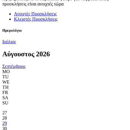
προσκλήσεις είναι ανοιχτές τώρα
Ανοιχτές Προσκλήσεις
Κλειστές Προσκλήσεις
Ημερολόγιο
Ιούλιος
Αύγουστος 2026
Σεπτέμβριος
MO
TU
WE
TH
FR
SA
SU
27
28
29
30