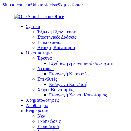
Skip to content
Skip to sidebar
Skip to footer
Σχετικά
Έξυπνη Εξειδίκευση
Στρατηγικές Δράσεις
Επικοινωνία
Ανοιχτή Καινοτομία
Οικοσύστημα
Έρευνα
Εξεύρεση ερευνητικού συνεργάτη
Νεοφυείς
Εισαγωγή Νεοφυούς
Επενδυτές
Εισαγωγή Επενδυτή
Χώροι Καινοτομίας
Εισαγωγή Χώρου Καινοτομίας
Χρηματοδοτήσεις
Αποθετήριο
Ενημέρωση
Νέα
Εκδηλώσεις
Εκπαίδευση