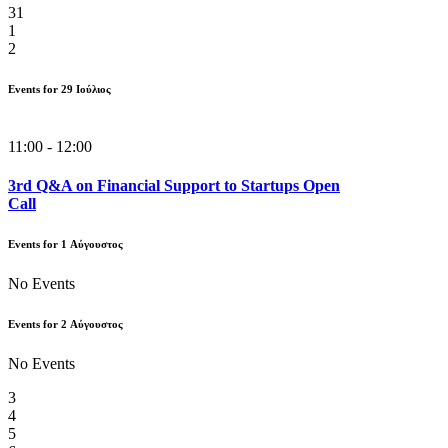
31
1
2
Events for
29
Ιούλιος
11:00 - 12:00
3rd Q&A on Financial Support to Startups Open
Call
Events for
1
Αύγουστος
No Events
Events for
2
Αύγουστος
No Events
3
4
5