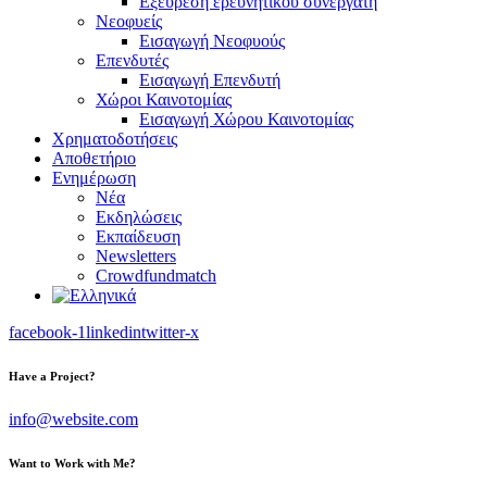
Εξεύρεση ερευνητικού συνεργάτη
Νεοφυείς
Εισαγωγή Νεοφυούς
Επενδυτές
Εισαγωγή Επενδυτή
Χώροι Καινοτομίας
Εισαγωγή Χώρου Καινοτομίας
Χρηματοδοτήσεις
Αποθετήριο
Ενημέρωση
Νέα
Εκδηλώσεις
Εκπαίδευση
Newsletters
Crowdfundmatch
facebook-1
linkedin
twitter-x
Have a Project?
info@website.com
Want to Work with Me?