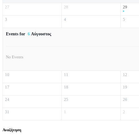
27
28
29
3
4
5
Events for
6
Αύγουστος
No Events
10
11
12
17
18
19
24
25
26
31
1
2
Αναζήτηση