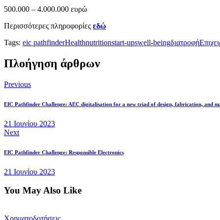
500.000 – 4.000.000 ευρώ
Περισσότερες πληροφορίες
εδώ
Tags:
eic pathfinder
Health
nutrition
start-ups
well-being
διατροφή
Επιχε
Πλοήγηση άρθρων
Previous
EIC Pathfinder Challenge: AEC digitalisation for a new triad of design, fabrication, and m
21 Ιουνίου 2023
Next
EIC Pathfinder Challenge: Responsible Electronics
21 Ιουνίου 2023
You May Also Like
Χρηματοδοτήσεις