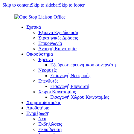
Skip to content
Skip to sidebar
Skip to footer
Σχετικά
Έξυπνη Εξειδίκευση
Στρατηγικές Δράσεις
Επικοινωνία
Ανοιχτή Καινοτομία
Οικοσύστημα
Έρευνα
Εξεύρεση ερευνητικού συνεργάτη
Νεοφυείς
Εισαγωγή Νεοφυούς
Επενδυτές
Εισαγωγή Επενδυτή
Χώροι Καινοτομίας
Εισαγωγή Χώρου Καινοτομίας
Χρηματοδοτήσεις
Αποθετήριο
Ενημέρωση
Νέα
Εκδηλώσεις
Εκπαίδευση