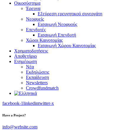
Οικοσύστημα
Έρευνα
Εξεύρεση ερευνητικού συνεργάτη
Νεοφυείς
Εισαγωγή Νεοφυούς
Επενδυτές
Εισαγωγή Επενδυτή
Χώροι Καινοτομίας
Εισαγωγή Χώρου Καινοτομίας
Χρηματοδοτήσεις
Αποθετήριο
Ενημέρωση
Νέα
Εκδηλώσεις
Εκπαίδευση
Newsletters
Crowdfundmatch
facebook-1
linkedin
twitter-x
Have a Project?
info@website.com