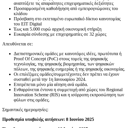
αναπτύξετε τις απαραίτητες επιχειρηματικές δεξιότητες
Προσαρμοσμένη καθοδήγηση από εμπειρογνώμονες του
κλάδου
Πρόσβαση στο εκτεταμένο ευρωπαϊκό δίκτυο καινοτομίας
του EIT Digital
Έως και 5.000 ευρώ αρχική οικονομική στήριξη
Ευκαιρία σύνδεσης με επιχειρηματίες σε 32 χώρες
Απευθύνεται σε:
Διεπιστημονικές ομάδες με καινοτόμες ιδέες, πρωτότυπα ή
Proof Of Concept (PoC) στους τομείς της ψηφιακής
τεχνολογίας, της ψηφιακής βιομηχανίας, των ψηφιακών
πόλεων, της ψηφιακής ευημερίας ή της ψηφιακής οικονομίας.
Οι επιλέξιμες ομάδες/συμμετέχοντες δεν πρέπει να έχουν
συσταθεί μετά την 1η Ιανουαρίου 2024.
Επιτρέπεται μόνο μία αίτηση ανά ομάδα.
Ενθαρρύνεται έντονα η συμμετοχή από χώρες του Regional
Innovation Scheme (RIS) και η ισόρροπη εκπροσώπηση των
φύλων στις ομάδες.
Σημαντικές ημερομηνίες:
Προθεσμία υποβολής αιτήσεων: 8 Ιουνίου 2025