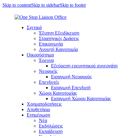
Skip to content
Skip to sidebar
Skip to footer
Σχετικά
Έξυπνη Εξειδίκευση
Στρατηγικές Δράσεις
Επικοινωνία
Ανοιχτή Καινοτομία
Οικοσύστημα
Έρευνα
Εξεύρεση ερευνητικού συνεργάτη
Νεοφυείς
Εισαγωγή Νεοφυούς
Επενδυτές
Εισαγωγή Επενδυτή
Χώροι Καινοτομίας
Εισαγωγή Χώρου Καινοτομίας
Χρηματοδοτήσεις
Αποθετήριο
Ενημέρωση
Νέα
Εκδηλώσεις
Εκπαίδευση