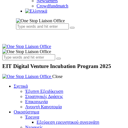
Newsletters
Crowdfundmatch
EIT Digital Venture Incubation Program 2025
Close
Σχετικά
Έξυπνη Εξειδίκευση
Στρατηγικές Δράσεις
Επικοινωνία
Ανοιχτή Καινοτομία
Οικοσύστημα
Έρευνα
Εξεύρεση ερευνητικού συνεργάτη
Νεοφυείς