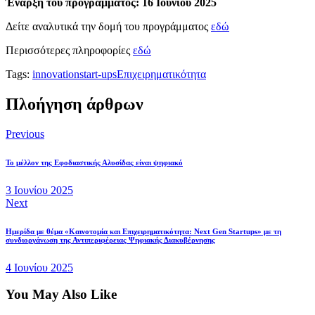
Έναρξη του προγράμματος: 16 Ιουνίου 2025
Δείτε αναλυτικά την δομή του προγράμματος
εδώ
Περισσότερες πληροφορίες
εδώ
Tags:
innovation
start-ups
Επιχειρηματικότητα
Πλοήγηση άρθρων
Previous
Το μέλλον της Εφοδιαστικής Αλυσίδας είναι ψηφιακό
3 Ιουνίου 2025
Next
Ημερίδα με θέμα «Καινοτομία και Επιχειρηματικότητα: Next Gen Startups» με τη
συνδιοργάνωση της Αντιπεριφέρειας Ψηφιακής Διακυβέρνησης
4 Ιουνίου 2025
You May Also Like