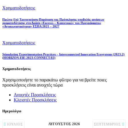
Χρηματοδοτήσεις
Πρώτη (1η) Τροποποίηση-Παράταση της Πρόσκλησης υποβολής αιτήσεων
χρηματοδότησης στη Δράση «Ερευνώ – Καινοτομώ» του Προγράμματος
«Ανταγωνιστικότητα» ΕΣΠΑ 2021 – 2027
Χρηματοδοτήσεις
Stimulating Experimentation Practices – Interconnected Innovation Ecosystems (2023.2)
(HORIZON-EIE-2023-CONNECT-02)
Χρηματοδοτήσεις
Χρησιμοποιήστε το παρακάτω φίλτρο για να βρείτε ποιες
προσκλήσεις είναι ανοιχτές τώρα
Ανοιχτές Προσκλήσεις
Κλειστές Προσκλήσεις
Ημερολόγιο
ΑΎΓΟΥΣΤΟΣ 2026
ΙΟΎΛΙΟΣ
ΣΕΠΤΈΜΒΡΙΟΣ