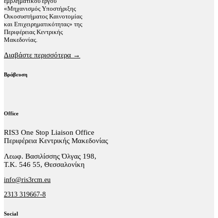
εμβληματικού έργου
«Μηχανισμός Υποστήριξης
Οικοσυστήματος Καινοτομίας
και Επιχειρηματικότητας» της
Περιφέρειας Κεντρικής
Μακεδονίας.
Διαβάστε περισσότερα →
Βράβευση
Office
RIS3 One Stop Liaison Office
Περιφέρεια Κεντρικής Μακεδονίας
Λεωφ. Βασιλίσσης Όλγας 198,
Τ.Κ. 546 55, Θεσσαλονίκη
info@ris3rcm.eu
2313 319667-8
Social