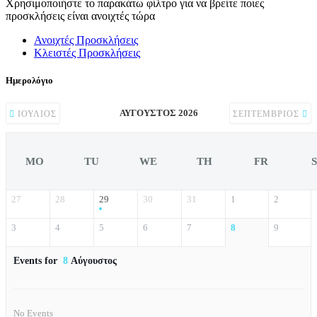
Χρησιμοποιήστε το παρακάτω φίλτρο για να βρείτε ποιες
προσκλήσεις είναι ανοιχτές τώρα
Ανοιχτές Προσκλήσεις
Κλειστές Προσκλήσεις
Ημερολόγιο
ΑΎΓΟΥΣΤΟΣ 2026
ΙΟΎΛΙΟΣ
ΣΕΠΤΈΜΒΡΙΟΣ
MO
TU
WE
TH
FR
27
28
29
30
31
1
2
3
4
5
6
7
8
9
Events for
8
Αύγουστος
No Events