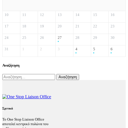
10
11
12
13
14
15
16
17
18
19
20
21
22
23
24
25
26
27
28
29
30
31
1
2
3
4
5
6
Αναζήτηση
Αναζήτηση
για:
Σχετικά
Το One Stop Liaison Office
αποτελεί κεντρικό πυλώνα του