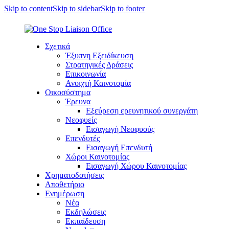
Skip to content
Skip to sidebar
Skip to footer
Σχετικά
Έξυπνη Εξειδίκευση
Στρατηγικές Δράσεις
Επικοινωνία
Ανοιχτή Καινοτομία
Οικοσύστημα
Έρευνα
Εξεύρεση ερευνητικού συνεργάτη
Νεοφυείς
Εισαγωγή Νεοφυούς
Επενδυτές
Εισαγωγή Επενδυτή
Χώροι Καινοτομίας
Εισαγωγή Χώρου Καινοτομίας
Χρηματοδοτήσεις
Αποθετήριο
Ενημέρωση
Νέα
Εκδηλώσεις
Εκπαίδευση