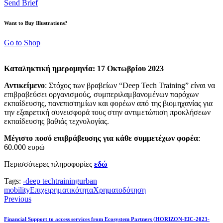
Send Brief
Want to Buy Illustrations?
Go to Shop
Καταληκτική ημερομηνία: 17 Οκτωβρίου 2023
Αντικείμενο
: Στόχος των βραβείων “Deep Tech Training” είναι να
επιβραβεύσει οργανισμούς, συμπεριλαμβανομένων παρόχων
εκπαίδευσης, πανεπιστημίων και φορέων από της βιομηχανίας για
την εξαιρετική συνεισφορά τους στην αντιμετώπιση προκλήσεων
εκπαίδευσης βαθιάς τεχνολογίας.
Μέγιστο ποσό επιβράβευσης για κάθε συμμετέχων φορέα
:
60.000 ευρώ
Περισσότερες πληροφορίες
εδώ
Tags:
-
deep tech
training
urban
mobility
Επιχειρηματικότητα
Χρηματοδότηση
Πλοήγηση
Previous
άρθρων
Financial Support to access services from Ecosystem Partners (HORIZON-EIC-2023-