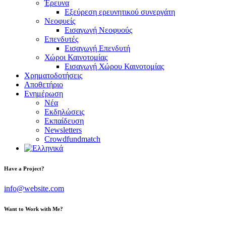
Έρευνα
Εξεύρεση ερευνητικού συνεργάτη
Νεοφυείς
Εισαγωγή Νεοφυούς
Επενδυτές
Εισαγωγή Επενδυτή
Χώροι Καινοτομίας
Εισαγωγή Χώρου Καινοτομίας
Χρηματοδοτήσεις
Αποθετήριο
Ενημέρωση
Νέα
Εκδηλώσεις
Εκπαίδευση
Newsletters
Crowdfundmatch
facebook-
linkedin
twitter-
Have a Project?
1
x
info@website.com
Want to Work with Me?