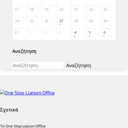
17
18
19
20
21
22
23
24
25
26
27
28
29
30
31
1
2
3
4
5
6
Αναζήτηση
Αναζήτηση
για:
Σχετικά
Το One Stop Liaison Office