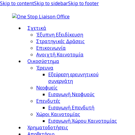
Skip to content
Skip to sidebar
Skip to footer
Σχετικά
Έξυπνη Εξειδίκευση
Στρατηγικές Δράσεις
Επικοινωνία
Ανοιχτή Καινοτομία
Οικοσύστημα
Έρευνα
Εξεύρεση ερευνητικού
συνεργάτη
Νεοφυείς
Εισαγωγή Νεοφυούς
Επενδυτές
Εισαγωγή Επενδυτή
Χώροι Καινοτομίας
Εισαγωγή Χώρου Καινοτομίας
Χρηματοδοτήσεις
Αποθετήριο