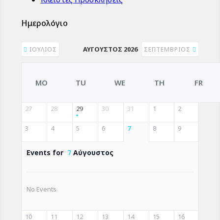
Ημερολόγιο
ΑΎΓΟΥΣΤΟΣ 2026
ΙΟΎΛΙΟΣ
ΣΕΠΤΈΜΒΡΙΟΣ
MO
TU
WE
TH
FR
27
28
29
30
31
1
2
3
4
5
6
7
8
9
Events for
7
Αύγουστος
No Events
10
11
12
13
14
15
16