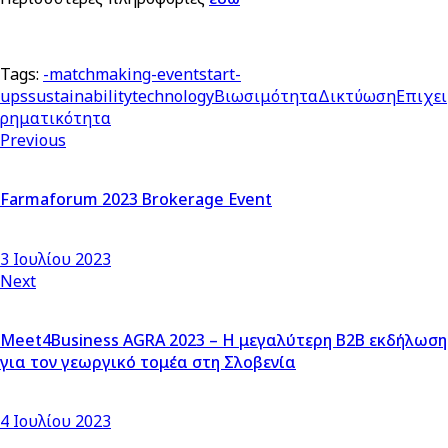
Tags:
-
matchmaking-event
start-
ups
sustainability
technology
Βιωσιμότητα
Δικτύωση
Επιχει
ρηματικότητα
Πλοήγηση
Previous
άρθρων
Farmaforum 2023 Brokerage Event
3 Ιουλίου 2023
Next
Meet4Business AGRA 2023 – Η μεγαλύτερη Β2Β εκδήλωση
για τον γεωργικό τομέα στη Σλοβενία
4 Ιουλίου 2023