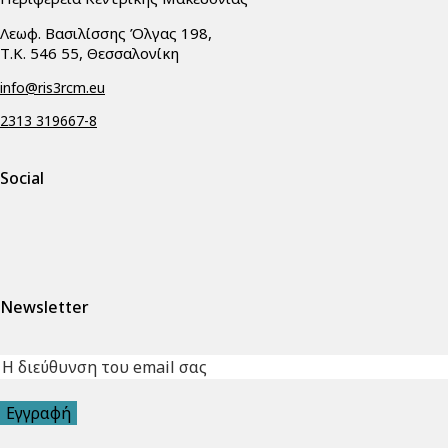
Λεωφ. Βασιλίσσης Όλγας 198,
Τ.Κ. 546 55, Θεσσαλονίκη
info@ris3rcm.eu
2313 319667-8
Social
facebook-
linkedin
twitter-
1
x
Newsletter
Εγγραφή