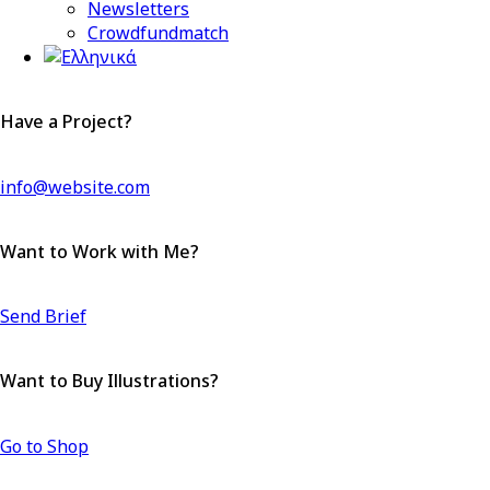
Newsletters
Crowdfundmatch
facebook-
linkedin
twitter-
1
x
Have a Project?
info@website.com
Want to Work with Me?
Send Brief
Want to Buy Illustrations?
Go to Shop