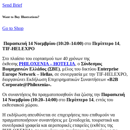
Send Brief
Want to Buy Illustrations?
Go to Shop
Παρασκευή 14 Νοεμβρίου (10:20–14:00)
στο
Περίπτερο 14
,
TIF-HELEXPO
Στο πλαίσιο του εορτασμού των 40 χρόνων της
έκθεσης
PHILOXENIA – HOTELIA
, ο
Σύνδεσμος
Βιομηχανιών Ελλάδος (ΣΒΕ)
, μέλος του δικτύου
Enterprise
Europe Network
–
Hellas
, σε συνεργασία με την TIF-HELEXPO,
διοργανώνει Εκδήλωση Επιχειρηματικών Συναντήσεων
«
B
2
B
Corporate
@
Philoxenia
».
Οι συναντήσεις θα πραγματοποιηθούν δια ζώσης την
Παρασκευή
14 Νοεμβρίου (10:20–14:00)
στο
Περίπτερο 14
, εντός του
εκθεσιακού χώρου.
Η εκδήλωση απευθύνεται σε επιχειρήσεις που επιθυμούν να
πραγματοποιήσουν συναντήσεις με ξενοδοχεία, τουριστικά και
συνεδριακά γραφεία και αεροπορικές εταιρείες (εκθέτες της