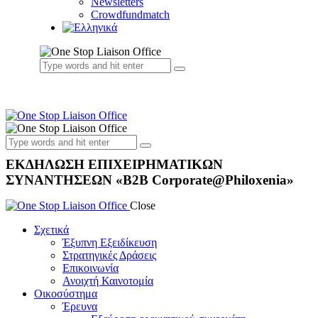
Newsletters
Crowdfundmatch
ΕΚΔΗΛΩΣΗ ΕΠΙΧΕΙΡΗΜΑΤΙΚΩΝ
ΣΥΝΑΝΤΗΣΕΩΝ «B2B Corporate@Philoxenia»
Close
Σχετικά
Έξυπνη Εξειδίκευση
Στρατηγικές Δράσεις
Επικοινωνία
Ανοιχτή Καινοτομία
Οικοσύστημα
Έρευνα