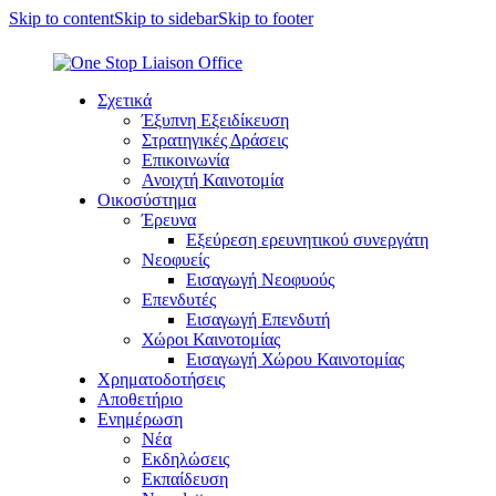
Skip to content
Skip to sidebar
Skip to footer
Σχετικά
Έξυπνη Εξειδίκευση
Στρατηγικές Δράσεις
Επικοινωνία
Ανοιχτή Καινοτομία
Οικοσύστημα
Έρευνα
Εξεύρεση ερευνητικού συνεργάτη
Νεοφυείς
Εισαγωγή Νεοφυούς
Επενδυτές
Εισαγωγή Επενδυτή
Χώροι Καινοτομίας
Εισαγωγή Χώρου Καινοτομίας
Χρηματοδοτήσεις
Αποθετήριο
Ενημέρωση
Νέα
Εκδηλώσεις
Εκπαίδευση