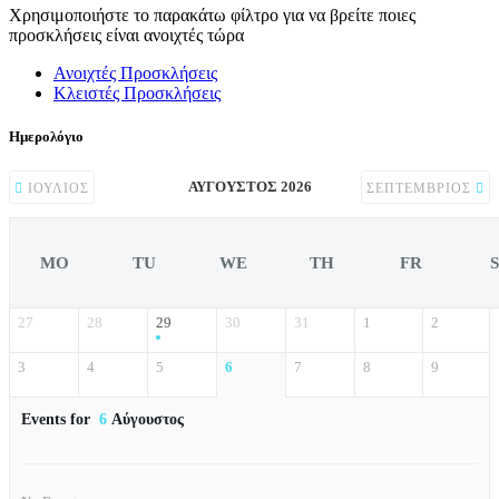
Χρησιμοποιήστε το παρακάτω φίλτρο για να βρείτε ποιες
προσκλήσεις είναι ανοιχτές τώρα
Ανοιχτές Προσκλήσεις
Κλειστές Προσκλήσεις
Ημερολόγιο
ΑΎΓΟΥΣΤΟΣ 2026
ΙΟΎΛΙΟΣ
ΣΕΠΤΈΜΒΡΙΟΣ
MO
TU
WE
TH
FR
27
28
29
30
31
1
2
3
4
5
6
7
8
9
Events for
6
Αύγουστος