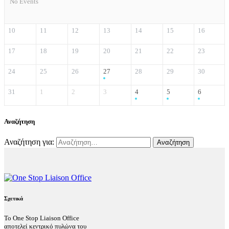
No Events
10
11
12
13
14
15
16
17
18
19
20
21
22
23
24
25
26
27
28
29
30
31
1
2
3
4
5
6
Αναζήτηση
Αναζήτηση για:
Σχετικά
Το One Stop Liaison Office
αποτελεί κεντρικό πυλώνα του