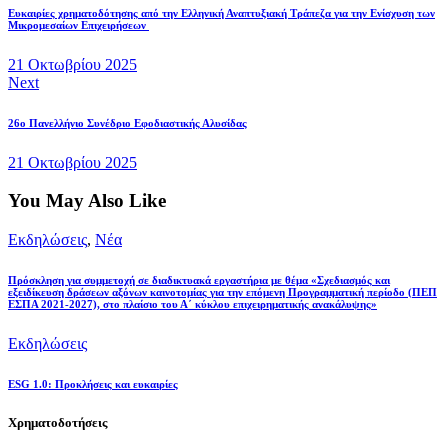
Ευκαιρίες χρηματοδότησης από την Ελληνική Αναπτυξιακή Τράπεζα για την Ενίσχυση των
Μικρομεσαίων Επιχειρήσεων
21 Οκτωβρίου 2025
Next
26ο Πανελλήνιο Συνέδριο Εφοδιαστικής Αλυσίδας
21 Οκτωβρίου 2025
You May Also Like
Εκδηλώσεις
,
Νέα
Πρόσκληση για συμμετοχή σε διαδικτυακά εργαστήρια με θέμα «Σχεδιασμός και
εξειδίκευση δράσεων αξόνων καινοτομίας για την επόμενη Προγραμματική περίοδο (ΠΕΠ
ΕΣΠΑ 2021-2027), στο πλαίσιο του Α΄ κύκλου επιχειρηματικής ανακάλυψης»
Εκδηλώσεις
ESG 1.0: Προκλήσεις και ευκαιρίες
Χρηματοδοτήσεις