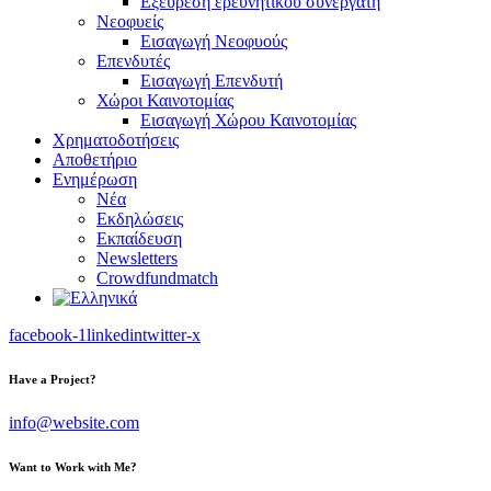
Εξεύρεση ερευνητικού συνεργάτη
Νεοφυείς
Εισαγωγή Νεοφυούς
Επενδυτές
Εισαγωγή Επενδυτή
Χώροι Καινοτομίας
Εισαγωγή Χώρου Καινοτομίας
Χρηματοδοτήσεις
Αποθετήριο
Ενημέρωση
Νέα
Εκδηλώσεις
Εκπαίδευση
Newsletters
Crowdfundmatch
facebook-1
linkedin
twitter-x
Have a Project?
info@website.com
Want to Work with Me?