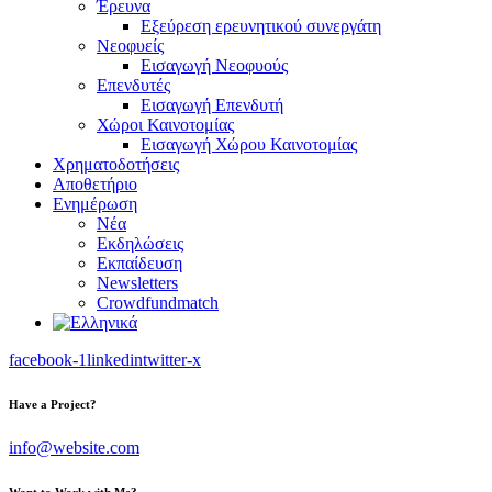
Έρευνα
Εξεύρεση ερευνητικού συνεργάτη
Νεοφυείς
Εισαγωγή Νεοφυούς
Επενδυτές
Εισαγωγή Επενδυτή
Χώροι Καινοτομίας
Εισαγωγή Χώρου Καινοτομίας
Χρηματοδοτήσεις
Αποθετήριο
Ενημέρωση
Νέα
Εκδηλώσεις
Εκπαίδευση
Newsletters
Crowdfundmatch
facebook-1
linkedin
twitter-x
Have a Project?
info@website.com
Want to Work with Me?