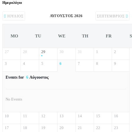
Ημερολόγιο
ΑΎΓΟΥΣΤΟΣ 2026
ΙΟΎΛΙΟΣ
ΣΕΠΤΈΜΒΡΙΟΣ
MO
TU
WE
TH
FR
27
28
29
30
31
1
2
3
4
5
6
7
8
9
Events for
6
Αύγουστος
No Events
10
11
12
13
14
15
16
17
18
19
20
21
22
23