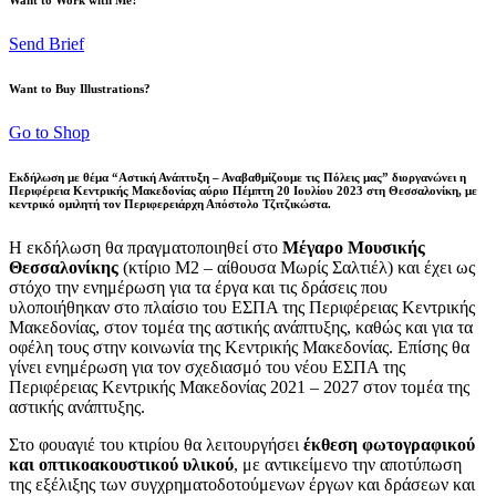
Send Brief
Want to Buy Illustrations?
Go to Shop
Εκδήλωση με θέμα “Αστική Ανάπτυξη – Αναβαθμίζουμε τις Πόλεις μας” διοργανώνει η
Περιφέρεια Κεντρικής Μακεδονίας αύριο Πέμπτη 20 Ιουλίου 2023 στη Θεσσαλονίκη, με
κεντρικό ομιλητή τον Περιφερειάρχη Απόστολο Τζιτζικώστα.
Η εκδήλωση θα πραγματοποιηθεί στο
Μέγαρο Μουσικής
Θεσσαλονίκης
(κτίριο Μ2 – αίθουσα Μωρίς Σαλτιέλ) και έχει ως
στόχο την ενημέρωση για τα έργα και τις δράσεις που
υλοποιήθηκαν στο πλαίσιο του ΕΣΠΑ της Περιφέρειας Κεντρικής
Μακεδονίας, στον τομέα της αστικής ανάπτυξης, καθώς και για τα
οφέλη τους στην κοινωνία της Κεντρικής Μακεδονίας. Επίσης θα
γίνει ενημέρωση για τον σχεδιασμό του νέου ΕΣΠΑ της
Περιφέρειας Κεντρικής Μακεδονίας 2021 – 2027 στον τομέα της
αστικής ανάπτυξης.
Στο φουαγιέ του κτιρίου θα λειτουργήσει
έκθεση φωτογραφικού
και οπτικοακουστικού υλικού
, με αντικείμενο την αποτύπωση
της εξέλιξης των συγχρηματοδοτούμενων έργων και δράσεων και