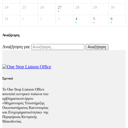
24
25
26
27
28
29
30
31
1
2
3
4
5
6
Αναζήτηση
Αναζήτηση για:
Σχετικά
Το One Stop Liaison Office
αποτελεί κεντρικό πυλώνα του
εμβληματικού έργου
«Μηχανισμός Υποστήριξης
Οικοσυστήματος Καινοτομίας
και Επιχειρηματικότητας» της
Περιφέρειας Κεντρικής
Μακεδονίας.