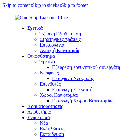
Skip to content
Skip to sidebar
Skip to footer
Σχετικά
Έξυπνη Εξειδίκευση
Στρατηγικές Δράσεις
Επικοινωνία
Ανοιχτή Καινοτομία
Οικοσύστημα
Έρευνα
Εξεύρεση ερευνητικού συνεργάτη
Νεοφυείς
Εισαγωγή Νεοφυούς
Επενδυτές
Εισαγωγή Επενδυτή
Χώροι Καινοτομίας
Εισαγωγή Χώρου Καινοτομίας
Χρηματοδοτήσεις
Αποθετήριο
Ενημέρωση
Νέα
Εκδηλώσεις
Εκπαίδευση