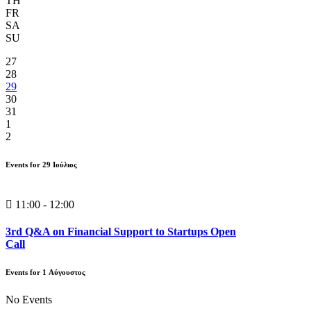
TH
FR
SA
SU
27
28
29
30
31
1
2
Events for
29
Ιούλιος
11:00 - 12:00
3rd Q&A on Financial Support to Startups Open
Call
Events for
1
Αύγουστος
No Events