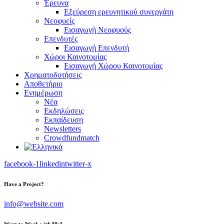
Έρευνα
Εξεύρεση ερευνητικού συνεργάτη
Νεοφυείς
Εισαγωγή Νεοφυούς
Επενδυτές
Εισαγωγή Επενδυτή
Χώροι Καινοτομίας
Εισαγωγή Χώρου Καινοτομίας
Χρηματοδοτήσεις
Αποθετήριο
Ενημέρωση
Νέα
Εκδηλώσεις
Εκπαίδευση
Newsletters
Crowdfundmatch
facebook-1
linkedin
twitter-x
Have a Project?
info@website.com
Want to Work with Me?