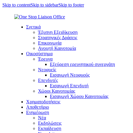
Skip to content
Skip to sidebar
Skip to footer
Σχετικά
Έξυπνη Εξειδίκευση
Στρατηγικές Δράσεις
Επικοινωνία
Ανοιχτή Καινοτομία
Οικοσύστημα
Έρευνα
Εξεύρεση ερευνητικού συνεργάτη
Νεοφυείς
Εισαγωγή Νεοφυούς
Επενδυτές
Εισαγωγή Επενδυτή
Χώροι Καινοτομίας
Εισαγωγή Χώρου Καινοτομίας
Χρηματοδοτήσεις
Αποθετήριο
Ενημέρωση
Νέα
Εκδηλώσεις
Εκπαίδευση