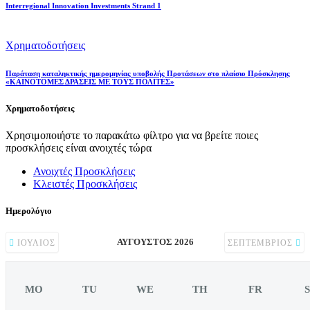
Interregional Innovation Investments Strand 1
Χρηματοδοτήσεις
Παράταση καταληκτικής ημερομηνίας υποβολής Προτάσεων στο πλαίσιο Πρόσκλησης
«ΚΑΙΝΟΤΟΜΕΣ ΔΡΑΣΕΙΣ ΜΕ ΤΟΥΣ ΠΟΛΙΤΕΣ»
Χρηματοδοτήσεις
Χρησιμοποιήστε το παρακάτω φίλτρο για να βρείτε ποιες
προσκλήσεις είναι ανοιχτές τώρα
Ανοιχτές Προσκλήσεις
Κλειστές Προσκλήσεις
Ημερολόγιο
ΑΎΓΟΥΣΤΟΣ 2026
ΙΟΎΛΙΟΣ
ΣΕΠΤΈΜΒΡΙΟΣ
MO
TU
WE
TH
FR