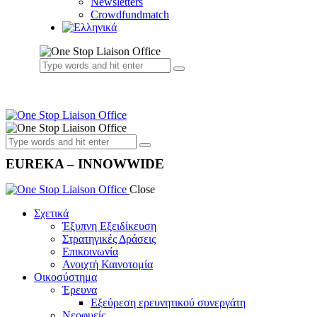
Newsletters
Crowdfundmatch
EUREKA – INNOWWIDE
Close
Σχετικά
Έξυπνη Εξειδίκευση
Στρατηγικές Δράσεις
Επικοινωνία
Ανοιχτή Καινοτομία
Οικοσύστημα
Έρευνα
Εξεύρεση ερευνητικού συνεργάτη
Νεοφυείς