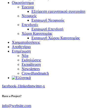
Οικοσύστημα
Έρευνα
Εξεύρεση ερευνητικού συνεργάτη
Νεοφυείς
Εισαγωγή Νεοφυούς
Επενδυτές
Εισαγωγή Επενδυτή
Χώροι Καινοτομίας
Εισαγωγή Χώρου Καινοτομίας
Χρηματοδοτήσεις
Αποθετήριο
Ενημέρωση
Νέα
Εκδηλώσεις
Εκπαίδευση
Newsletters
Crowdfundmatch
facebook-1
linkedin
twitter-x
Have a Project?
info@website.com