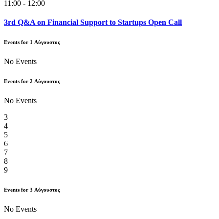
11:00 - 12:00
3rd Q&A on Financial Support to Startups Open Call
Events for
1
Αύγουστος
No Events
Events for
2
Αύγουστος
No Events
3
4
5
6
7
8
9
Events for
3
Αύγουστος
No Events