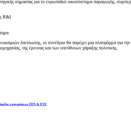
τηγικής σημασίας για το ευρωπαϊκό οικοσύστημα παραγωγής, συμπε
ης R&I
κτημα
υκαιριών δικτύωσης, το συνέδριο θα παρέχει μια πλατφόρμα για την
ομηχανίας, της έρευνας και των υπεύθυνων χάραξης πολιτικής.
ήριξης επιχειρήσεων EEN & EYE