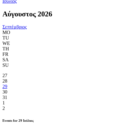
Ιούλιος
Αύγουστος 2026
Σεπτέμβριος
MO
TU
WE
TH
FR
SA
SU
27
28
29
30
31
1
2
Events for
29
Ιούλιος