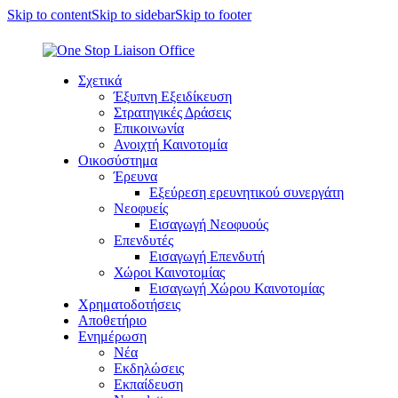
Skip to content
Skip to sidebar
Skip to footer
Σχετικά
Έξυπνη Εξειδίκευση
Στρατηγικές Δράσεις
Επικοινωνία
Ανοιχτή Καινοτομία
Οικοσύστημα
Έρευνα
Εξεύρεση ερευνητικού συνεργάτη
Νεοφυείς
Εισαγωγή Νεοφυούς
Επενδυτές
Εισαγωγή Επενδυτή
Χώροι Καινοτομίας
Εισαγωγή Χώρου Καινοτομίας
Χρηματοδοτήσεις
Αποθετήριο
Ενημέρωση
Νέα
Εκδηλώσεις
Εκπαίδευση