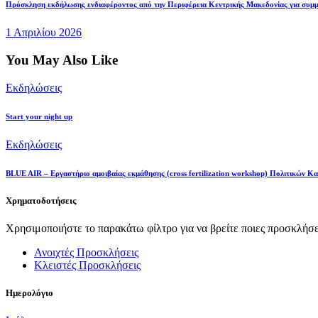
Πρόσκληση εκδήλωσης ενδιαφέροντος από την Περιφέρεια Κεντρικής Μακεδονίας για σ
1 Απριλίου 2026
You May Also Like
Εκδηλώσεις
Start your night up
Εκδηλώσεις
BLUE AIR – Εργαστήριο αμοιβαίας εκμάθησης (cross fertilization workshop) Πολιτικών Κα
Χρηματοδοτήσεις
Χρησιμοποιήστε το παρακάτω φίλτρο για να βρείτε ποιες προσκλήσει
Ανοιχτές Προσκλήσεις
Κλειστές Προσκλήσεις
Ημερολόγιο