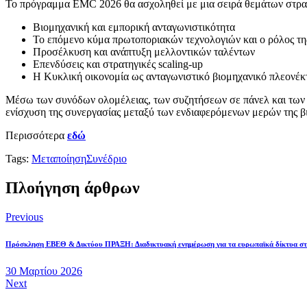
Το πρόγραμμα EMC 2026 θα ασχοληθεί με μια σειρά θεμάτων στρα
Βιομηχανική και εμπορική ανταγωνιστικότητα
Το επόμενο κύμα πρωτοποριακών τεχνολογιών και ο ρόλος τ
Προσέλκυση και ανάπτυξη μελλοντικών ταλέντων
Επενδύσεις και στρατηγικές scaling-up
Η Κυκλική οικονομία ως ανταγωνιστικό βιομηχανικό πλεονέ
Μέσω των συνόδων ολομέλειας, των συζητήσεων σε πάνελ και των ε
ενίσχυση της συνεργασίας μεταξύ των ενδιαφερόμενων μερών της βι
Περισσότερα
εδώ
Tags:
Μεταποίηση
Συνέδριο
Πλοήγηση άρθρων
Previous
Πρόσκληση ΕΒΕΘ & Δικτύου ΠΡΑΞΗ: Διαδικτυακή ενημέρωση για τα ευρωπαϊκά δίκτυα στ
30 Μαρτίου 2026
Next