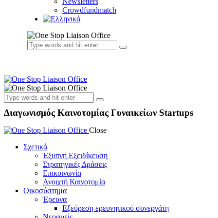
Newsletters
Crowdfundmatch
Διαγωνισμός Καινοτομίας Γυναικείων Startups
Close
Σχετικά
Έξυπνη Εξειδίκευση
Στρατηγικές Δράσεις
Επικοινωνία
Ανοιχτή Καινοτομία
Οικοσύστημα
Έρευνα
Εξεύρεση ερευνητικού συνεργάτη
Νεοφυείς