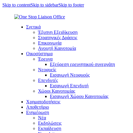
Skip to content
Skip to sidebar
Skip to footer
Σχετικά
Έξυπνη Εξειδίκευση
Στρατηγικές Δράσεις
Επικοινωνία
Ανοιχτή Καινοτομία
Οικοσύστημα
Έρευνα
Εξεύρεση ερευνητικού συνεργάτη
Νεοφυείς
Εισαγωγή Νεοφυούς
Επενδυτές
Εισαγωγή Επενδυτή
Χώροι Καινοτομίας
Εισαγωγή Χώρου Καινοτομίας
Χρηματοδοτήσεις
Αποθετήριο
Ενημέρωση
Νέα
Εκδηλώσεις
Εκπαίδευση