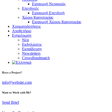
Εισαγωγή Νεοφυούς
Επενδυτές
Εισαγωγή Επενδυτή
Χώροι Καινοτομίας
Εισαγωγή Χώρου Καινοτομίας
Χρηματοδοτήσεις
Αποθετήριο
Ενημέρωση
Νέα
Εκδηλώσεις
Εκπαίδευση
Newsletters
Crowdfundmatch
facebook-
linkedin
twitter-
Have a Project?
1
x
info@website.com
Want to Work with Me?
Send Brief