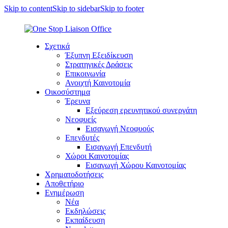
Skip to content
Skip to sidebar
Skip to footer
Σχετικά
Έξυπνη Εξειδίκευση
Στρατηγικές Δράσεις
Επικοινωνία
Ανοιχτή Καινοτομία
Οικοσύστημα
Έρευνα
Εξεύρεση ερευνητικού συνεργάτη
Νεοφυείς
Εισαγωγή Νεοφυούς
Επενδυτές
Εισαγωγή Επενδυτή
Χώροι Καινοτομίας
Εισαγωγή Χώρου Καινοτομίας
Χρηματοδοτήσεις
Αποθετήριο
Ενημέρωση
Νέα
Εκδηλώσεις
Εκπαίδευση