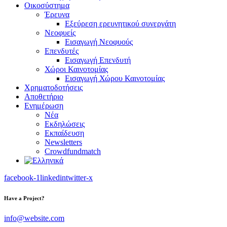
Οικοσύστημα
Έρευνα
Εξεύρεση ερευνητικού συνεργάτη
Νεοφυείς
Εισαγωγή Νεοφυούς
Επενδυτές
Εισαγωγή Επενδυτή
Χώροι Καινοτομίας
Εισαγωγή Χώρου Καινοτομίας
Χρηματοδοτήσεις
Αποθετήριο
Ενημέρωση
Νέα
Εκδηλώσεις
Εκπαίδευση
Newsletters
Crowdfundmatch
facebook-1
linkedin
twitter-x
Have a Project?
info@website.com