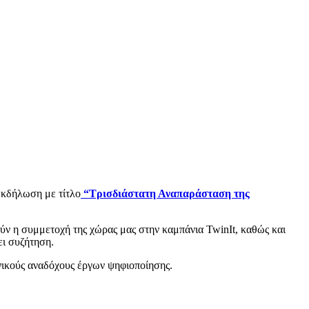
εκδήλωση με τίτλο
“Τρισδιάστατη Αναπαράσταση της
ύν η συμμετοχή της χώρας μας στην καμπάνια TwinIt, καθώς και
ει συζήτηση.
νικούς αναδόχους έργων ψηφιοποίησης.