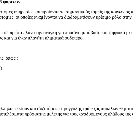
 6 φορέων.
οτόμες υπηρεσίες και προϊόντα σε σημαντικούς τομείς της κοινωνίας κ
νοτομίες, οι οποίες αναμένονται να διαδραματίσουν κρίσιμο ρόλο στην 
ει σε πρώτο πλάνο την ανάγκη για πράσινη μετάβαση και ψηφιακό μετ
ς και για έναν πλανήτη κλιματικά ουδέτερο.
ς, όπως :
)
λληλα sessions και συζητήσεις στρογγυλής τράπεζας ποικίλων θεματι
οτελέσματα πρόσφατης μελέτης για τους αναδυόμενους κλάδους της ο