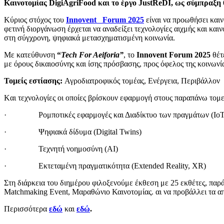
Καινοτομίας DigiAgriFood και το έργο JustReDI, ως σύμπραξη
Kύριος στόχος του
Innovent Forum 2025
είναι να προωθήσει καιν
φετινή διοργάνωση έρχεται να αναδείξει τεχνολογίες αιχμής και και
στη σύγχρονη, ψηφιακά μετασχηματισμένη κοινωνία.
Με κατεύθυνση
“
Tech For Aeiforia”
, το
Innovent Forum 2025
θέτ
με όρους δικαιοσύνης και ίσης πρόσβασης, προς όφελος της κοινωνία
Τομείς εστίασης:
Αγροδιατροφικός τομέας, Ενέργεια, Περιβάλλον
Kαι τεχνολογίες οι οποίες βρίσκουν εφαρμογή στους παραπάνω τομεί
· Ρομποτικές εφαρμογές και Διαδίκτυο των πραγμάτων (IoT
· Ψηφιακά δίδυμα (Digital Twins)
· Τεχνητή νοημοσύνη (AI)
· Εκτεταμένη πραγματικότητα (Extended Reality, XR)
Στη διάρκεια του διημέρου φιλοξενούμε έκθεση με 25 εκθέτες, παρά
Matchmaking Event, Μαραθώνιο Καινοτομίας. αι να προβάλλει τα απ
Περισσότερα
εδώ
και
εδώ
.