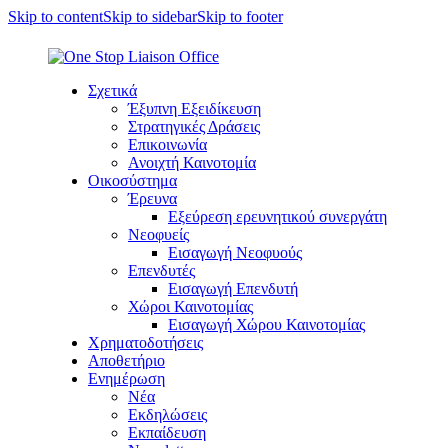
Skip to content
Skip to sidebar
Skip to footer
Σχετικά
Έξυπνη Εξειδίκευση
Στρατηγικές Δράσεις
Επικοινωνία
Ανοιχτή Καινοτομία
Οικοσύστημα
Έρευνα
Εξεύρεση ερευνητικού συνεργάτη
Νεοφυείς
Εισαγωγή Νεοφυούς
Επενδυτές
Εισαγωγή Επενδυτή
Χώροι Καινοτομίας
Εισαγωγή Χώρου Καινοτομίας
Χρηματοδοτήσεις
Αποθετήριο
Ενημέρωση
Νέα
Εκδηλώσεις
Εκπαίδευση