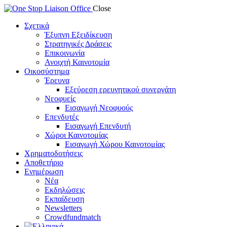
Close
Σχετικά
Έξυπνη Εξειδίκευση
Στρατηγικές Δράσεις
Επικοινωνία
Ανοιχτή Καινοτομία
Οικοσύστημα
Έρευνα
Εξεύρεση ερευνητικού συνεργάτη
Νεοφυείς
Εισαγωγή Νεοφυούς
Επενδυτές
Εισαγωγή Επενδυτή
Χώροι Καινοτομίας
Εισαγωγή Χώρου Καινοτομίας
Χρηματοδοτήσεις
Αποθετήριο
Ενημέρωση
Νέα
Εκδηλώσεις
Εκπαίδευση
Newsletters
Crowdfundmatch