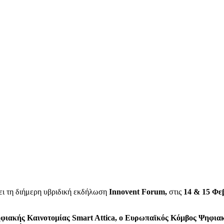
ι τη διήμερη υβριδική εκδήλωση
Innovent Forum,
στις
14 & 15 Φε
φιακής Καινοτομίας Smart Attica, o Ευρωπαϊκός Κόμβος Ψηφια