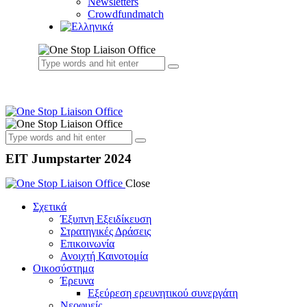
Newsletters
Crowdfundmatch
EIT Jumpstarter 2024
Close
Σχετικά
Έξυπνη Εξειδίκευση
Στρατηγικές Δράσεις
Επικοινωνία
Ανοιχτή Καινοτομία
Οικοσύστημα
Έρευνα
Εξεύρεση ερευνητικού συνεργάτη
Νεοφυείς