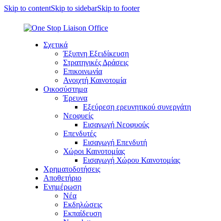
Skip to content
Skip to sidebar
Skip to footer
Σχετικά
Έξυπνη Εξειδίκευση
Στρατηγικές Δράσεις
Επικοινωνία
Ανοιχτή Καινοτομία
Οικοσύστημα
Έρευνα
Εξεύρεση ερευνητικού συνεργάτη
Νεοφυείς
Εισαγωγή Νεοφυούς
Επενδυτές
Εισαγωγή Επενδυτή
Χώροι Καινοτομίας
Εισαγωγή Χώρου Καινοτομίας
Χρηματοδοτήσεις
Αποθετήριο
Ενημέρωση
Νέα
Εκδηλώσεις
Εκπαίδευση