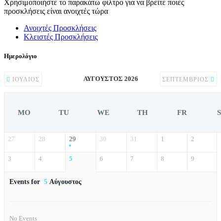
Χρησιμοποιήστε το παρακάτω φίλτρο για να βρείτε ποιες
προσκλήσεις είναι ανοιχτές τώρα
Ανοιχτές Προσκλήσεις
Κλειστές Προσκλήσεις
Ημερολόγιο
ΑΎΓΟΥΣΤΟΣ 2026
ΙΟΎΛΙΟΣ
ΣΕΠΤΈΜΒΡΙΟΣ
MO
TU
WE
TH
FR
27
28
29
30
31
1
2
3
4
5
6
7
8
9
Events for
5
Αύγουστος
No Events