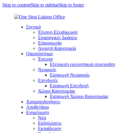
Skip to content
Skip to sidebar
Skip to footer
Σχετικά
Έξυπνη Εξειδίκευση
Στρατηγικές Δράσεις
Επικοινωνία
Ανοιχτή Καινοτομία
Οικοσύστημα
Έρευνα
Εξεύρεση ερευνητικού συνεργάτη
Νεοφυείς
Εισαγωγή Νεοφυούς
Επενδυτές
Εισαγωγή Επενδυτή
Χώροι Καινοτομίας
Εισαγωγή Χώρου Καινοτομίας
Χρηματοδοτήσεις
Αποθετήριο
Ενημέρωση
Νέα
Εκδηλώσεις
Εκπαίδευση