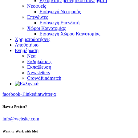
Εξεύρεση ερευνητικού συνεργάτη
Νεοφυείς
Εισαγωγή Νεοφυούς
Επενδυτές
Εισαγωγή Επενδυτή
Χώροι Καινοτομίας
Εισαγωγή Χώρου Καινοτομίας
Χρηματοδοτήσεις
Αποθετήριο
Ενημέρωση
Νέα
Εκδηλώσεις
Εκπαίδευση
Newsletters
Crowdfundmatch
facebook-1
linkedin
twitter-x
Have a Project?
info@website.com
Want to Work with Me?