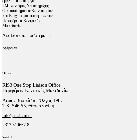
εμβληματικού έργου
«Μηχανισμός Υποστήριξης
Οικοσυστήματος Καινοτομίας
και Επιχειρηματικότητας» της
Περιφέρειας Κεντρικής
Μακεδονίας.
Διαβάστε περισσότερα →
Βράβευση
Office
RIS3 One Stop Liaison Office
Περιφέρεια Κεντρικής Μακεδονίας
Λεωφ. Βασιλίσσης Όλγας 198,
Τ.Κ. 546 55, Θεσσαλονίκη
info@ris3rcm.eu
2313 319667-8
Social