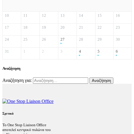
10
11
12
13
14
15
16
17
18
19
20
21
22
23
24
25
26
27
28
29
30
31
1
2
3
4
5
6
Αναζήτηση
Αναζήτηση για:
Σχετικά
Το One Stop Liaison Office
αποτελεί κεντρικό πυλώνα του