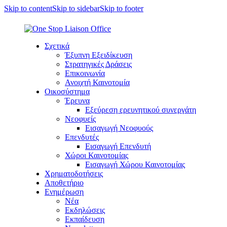
Skip to content
Skip to sidebar
Skip to footer
Σχετικά
Έξυπνη Εξειδίκευση
Στρατηγικές Δράσεις
Επικοινωνία
Ανοιχτή Καινοτομία
Οικοσύστημα
Έρευνα
Εξεύρεση ερευνητικού συνεργάτη
Νεοφυείς
Εισαγωγή Νεοφυούς
Επενδυτές
Εισαγωγή Επενδυτή
Χώροι Καινοτομίας
Εισαγωγή Χώρου Καινοτομίας
Χρηματοδοτήσεις
Αποθετήριο
Ενημέρωση
Νέα
Εκδηλώσεις
Εκπαίδευση