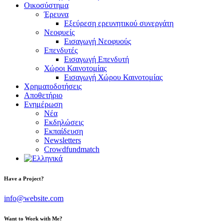
Οικοσύστημα
Έρευνα
Εξεύρεση ερευνητικού συνεργάτη
Νεοφυείς
Εισαγωγή Νεοφυούς
Επενδυτές
Εισαγωγή Επενδυτή
Χώροι Καινοτομίας
Εισαγωγή Χώρου Καινοτομίας
Χρηματοδοτήσεις
Αποθετήριο
Ενημέρωση
Νέα
Εκδηλώσεις
Εκπαίδευση
Newsletters
Crowdfundmatch
facebook-
linkedin
twitter-
Have a Project?
1
x
info@website.com
Want to Work with Me?