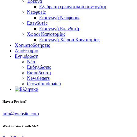
Έρευνα
Εξεύρεση ερευνητικού συνεργάτη
Νεοφυείς
Εισαγωγή Νεοφυούς
Επενδυτές
Εισαγωγή Επενδυτή
Χώροι Καινοτομίας
Εισαγωγή Χώρου Καινοτομίας
Χρηματοδοτήσεις
Αποθετήριο
Ενημέρωση
Νέα
Εκδηλώσεις
Εκπαίδευση
Newsletters
Crowdfundmatch
Have a Project?
info@website.com
Want to Work with Me?