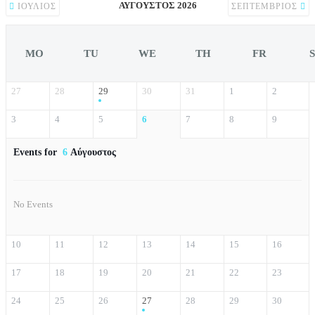
ΑΎΓΟΥΣΤΟΣ 2026
ΙΟΎΛΙΟΣ
ΣΕΠΤΈΜΒΡΙΟΣ
MO
TU
WE
TH
FR
27
28
29
30
31
1
2
3
4
5
6
7
8
9
Events for
6
Αύγουστος
No Events
10
11
12
13
14
15
16
17
18
19
20
21
22
23
24
25
26
27
28
29
30