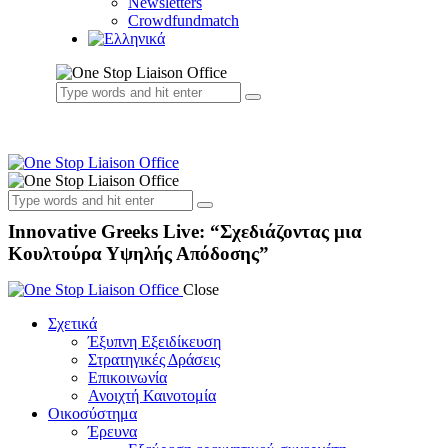
Newsletters
Crowdfundmatch
Innovative Greeks Live: “Σχεδιάζοντας μια
Κουλτούρα Υψηλής Απόδοσης”
Close
Σχετικά
Έξυπνη Εξειδίκευση
Στρατηγικές Δράσεις
Επικοινωνία
Ανοιχτή Καινοτομία
Οικοσύστημα
Έρευνα