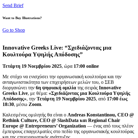
Send Brief
Want to Buy Illustrations?
Go to Shop
Innovative Greeks Live: “Σχεδιάζοντας μια
Κουλτούρα Υψηλής Απόδοσης”
Τετάρτη 19 Νοεμβρίου 2025
, ώρα
17:00
online
Με στόχο να ενισχύσει την οργανωσιακή κουλτούρα και την
ανταγωνιστικότητα των επιχειρήσεων μελών του, ο ΣΕΒ
διοργανώνει την
6η ψηφιακή ομιλία
της σειράς
Innovative
Greeks Live
, με θέμα:
«Σχεδιάζοντας μια Κουλτούρα Υψηλής
Απόδοσης»
, την
Τετάρτη 19 Νοεμβρίου 2025
, από
17:00 έως
18:30
, μέσω
Zoom
.
Καλεσμένος ομιλητής θα είναι ο
Andreas Konstantinou
, CEO
@
Rethink Culture
, CEO
@ SlashData
και Regional Chair
Europe
@ Entrepreneurs
’ Organization
— ένας από τους πλέον
έμπειρους επαγγελματίες στο πεδίο της οργανωσιακής κουλτούρας
και της επιχειρηματικής ανάπτυξης.