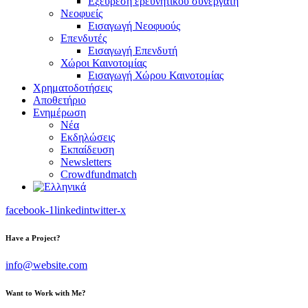
Εξεύρεση ερευνητικού συνεργάτη
Νεοφυείς
Εισαγωγή Νεοφυούς
Επενδυτές
Εισαγωγή Επενδυτή
Χώροι Καινοτομίας
Εισαγωγή Χώρου Καινοτομίας
Χρηματοδοτήσεις
Αποθετήριο
Ενημέρωση
Νέα
Εκδηλώσεις
Εκπαίδευση
Newsletters
Crowdfundmatch
facebook-1
linkedin
twitter-x
Have a Project?
info@website.com
Want to Work with Me?