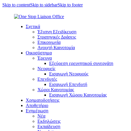
Skip to content
Skip to sidebar
Skip to footer
Σχετικά
Έξυπνη Εξειδίκευση
Στρατηγικές Δράσεις
Επικοινωνία
Ανοιχτή Καινοτομία
Οικοσύστημα
Έρευνα
Εξεύρεση ερευνητικού συνεργάτη
Νεοφυείς
Εισαγωγή Νεοφυούς
Επενδυτές
Εισαγωγή Επενδυτή
Χώροι Καινοτομίας
Εισαγωγή Χώρου Καινοτομίας
Χρηματοδοτήσεις
Αποθετήριο
Ενημέρωση
Νέα
Εκδηλώσεις
Εκπαίδευση