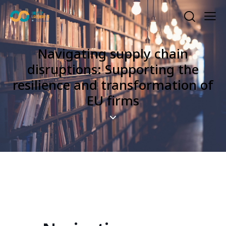
Navigating supply chain
disruptions: Supporting the
resilience and transformation of
EU firms