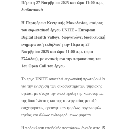
Πέμπτη 27 Νοεμβρίου 2025 και ώρα 11:00 π.μ.
,
διαδικτυακά
Η Περιφέρεια Κεντρικής Μακεδονίας, εταίρος
του ευρωπαϊκού έργου
UNITE
–
European
Digital
Health
Valleys
, διοργανώνει διαδικτυακή
ενημερωτική εκδήλωση την Πέμπτη 27
Νοεμβρίου 2025 και ώρα 11:00 π.μ. (ώρα
Ελλάδας), με αντικείμενο την παρουσίαση του
1ου
Open
Call
του έργου
.
Το έργο
UNITE
αποτελεί ευρωπαϊκή πρωτοβουλία
για την ενίσχυση των οικοσυστημάτων ψηφιακής
υγείας, με στόχο την υποστήριξη της καινοτομίας,
της διασύνδεσης και της συνεργασίας μεταξύ
επιχειρήσεων, ερευνητικών φορέων, οργανισμών
υγείας και άλλων ενδιαφερόμενων φορέων.
Η πρόσκληση υποβολής προτάσεων άνοιξε στις
15