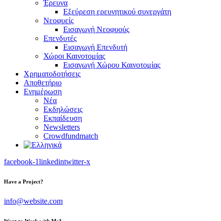
Έρευνα
Εξεύρεση ερευνητικού συνεργάτη
Νεοφυείς
Εισαγωγή Νεοφυούς
Επενδυτές
Εισαγωγή Επενδυτή
Χώροι Καινοτομίας
Εισαγωγή Χώρου Καινοτομίας
Χρηματοδοτήσεις
Αποθετήριο
Ενημέρωση
Νέα
Εκδηλώσεις
Εκπαίδευση
Newsletters
Crowdfundmatch
facebook-1
linkedin
twitter-x
Have a Project?
info@website.com
Want to Work with Me?