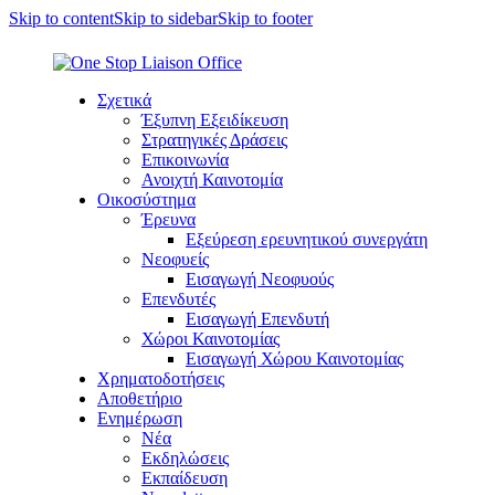
Skip to content
Skip to sidebar
Skip to footer
Σχετικά
Έξυπνη Εξειδίκευση
Στρατηγικές Δράσεις
Επικοινωνία
Ανοιχτή Καινοτομία
Οικοσύστημα
Έρευνα
Εξεύρεση ερευνητικού συνεργάτη
Νεοφυείς
Εισαγωγή Νεοφυούς
Επενδυτές
Εισαγωγή Επενδυτή
Χώροι Καινοτομίας
Εισαγωγή Χώρου Καινοτομίας
Χρηματοδοτήσεις
Αποθετήριο
Ενημέρωση
Νέα
Εκδηλώσεις
Εκπαίδευση