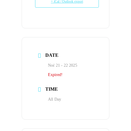
+ iCal / Outlook export
DATE
Νοέ 21 - 22 2025
Expired!
TIME
All Day