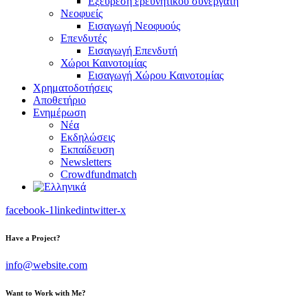
Εξεύρεση ερευνητικού συνεργάτη
Νεοφυείς
Εισαγωγή Νεοφυούς
Επενδυτές
Εισαγωγή Επενδυτή
Χώροι Καινοτομίας
Εισαγωγή Χώρου Καινοτομίας
Χρηματοδοτήσεις
Αποθετήριο
Ενημέρωση
Νέα
Εκδηλώσεις
Εκπαίδευση
Newsletters
Crowdfundmatch
facebook-1
linkedin
twitter-x
Have a Project?
info@website.com
Want to Work with Me?