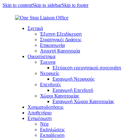
Skip to content
Skip to sidebar
Skip to footer
Σχετικά
Έξυπνη Εξειδίκευση
Στρατηγικές Δράσεις
Επικοινωνία
Ανοιχτή Καινοτομία
Οικοσύστημα
Έρευνα
Εξεύρεση ερευνητικού συνεργάτη
Νεοφυείς
Εισαγωγή Νεοφυούς
Επενδυτές
Εισαγωγή Επενδυτή
Χώροι Καινοτομίας
Εισαγωγή Χώρου Καινοτομίας
Χρηματοδοτήσεις
Αποθετήριο
Ενημέρωση
Νέα
Εκδηλώσεις
Εκπαίδευση