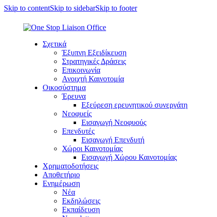
Skip to content
Skip to sidebar
Skip to footer
Σχετικά
Έξυπνη Εξειδίκευση
Στρατηγικές Δράσεις
Επικοινωνία
Ανοιχτή Καινοτομία
Οικοσύστημα
Έρευνα
Εξεύρεση ερευνητικού συνεργάτη
Νεοφυείς
Εισαγωγή Νεοφυούς
Επενδυτές
Εισαγωγή Επενδυτή
Χώροι Καινοτομίας
Εισαγωγή Χώρου Καινοτομίας
Χρηματοδοτήσεις
Αποθετήριο
Ενημέρωση
Νέα
Εκδηλώσεις
Εκπαίδευση