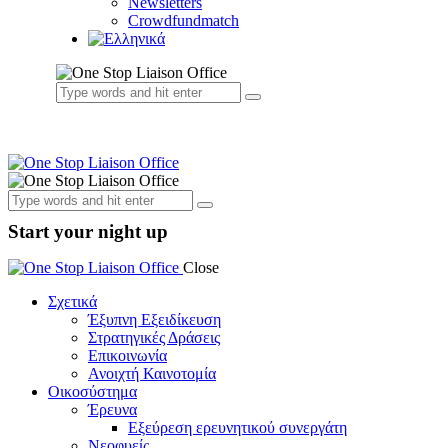
Newsletters
Crowdfundmatch
Start your night up
Close
Σχετικά
Έξυπνη Εξειδίκευση
Στρατηγικές Δράσεις
Επικοινωνία
Ανοιχτή Καινοτομία
Οικοσύστημα
Έρευνα
Εξεύρεση ερευνητικού συνεργάτη
Νεοφυείς