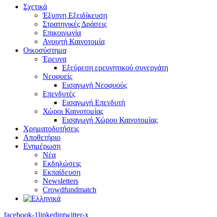
Σχετικά
Έξυπνη Εξειδίκευση
Στρατηγικές Δράσεις
Επικοινωνία
Ανοιχτή Καινοτομία
Οικοσύστημα
Έρευνα
Εξεύρεση ερευνητικού συνεργάτη
Νεοφυείς
Εισαγωγή Νεοφυούς
Επενδυτές
Εισαγωγή Επενδυτή
Χώροι Καινοτομίας
Εισαγωγή Χώρου Καινοτομίας
Χρηματοδοτήσεις
Αποθετήριο
Ενημέρωση
Νέα
Εκδηλώσεις
Εκπαίδευση
Newsletters
Crowdfundmatch
facebook-1
linkedin
twitter-x