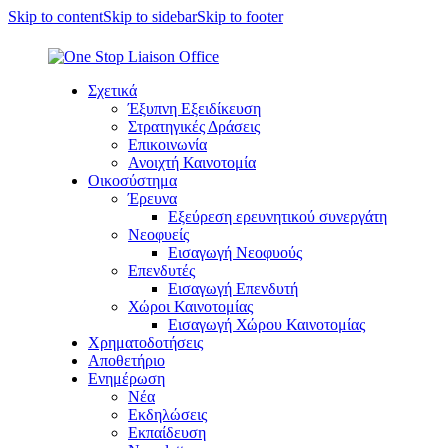
Skip to content
Skip to sidebar
Skip to footer
Σχετικά
Έξυπνη Εξειδίκευση
Στρατηγικές Δράσεις
Επικοινωνία
Ανοιχτή Καινοτομία
Οικοσύστημα
Έρευνα
Εξεύρεση ερευνητικού συνεργάτη
Νεοφυείς
Εισαγωγή Νεοφυούς
Επενδυτές
Εισαγωγή Επενδυτή
Χώροι Καινοτομίας
Εισαγωγή Χώρου Καινοτομίας
Χρηματοδοτήσεις
Αποθετήριο
Ενημέρωση
Νέα
Εκδηλώσεις
Εκπαίδευση