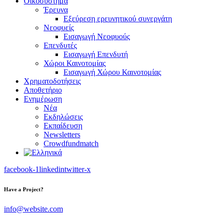
Οικοσύστημα
Έρευνα
Εξεύρεση ερευνητικού συνεργάτη
Νεοφυείς
Εισαγωγή Νεοφυούς
Επενδυτές
Εισαγωγή Επενδυτή
Χώροι Καινοτομίας
Εισαγωγή Χώρου Καινοτομίας
Χρηματοδοτήσεις
Αποθετήριο
Ενημέρωση
Νέα
Εκδηλώσεις
Εκπαίδευση
Newsletters
Crowdfundmatch
facebook-1
linkedin
twitter-x
Have a Project?
info@website.com