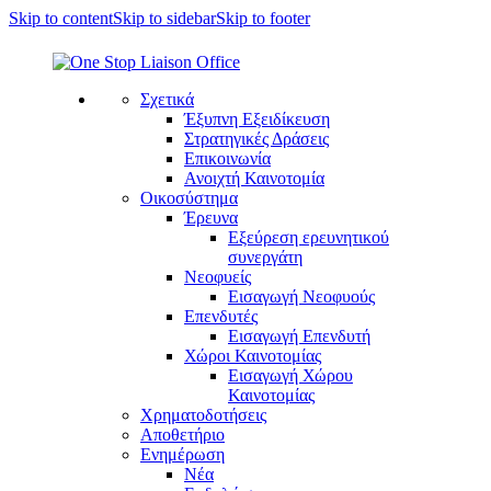
Skip to content
Skip to sidebar
Skip to footer
Σχετικά
Έξυπνη Εξειδίκευση
Στρατηγικές Δράσεις
Επικοινωνία
Ανοιχτή Καινοτομία
Οικοσύστημα
Έρευνα
Εξεύρεση ερευνητικού
συνεργάτη
Νεοφυείς
Εισαγωγή Νεοφυούς
Επενδυτές
Εισαγωγή Επενδυτή
Χώροι Καινοτομίας
Εισαγωγή Χώρου
Καινοτομίας
Χρηματοδοτήσεις
Αποθετήριο
Ενημέρωση
Νέα