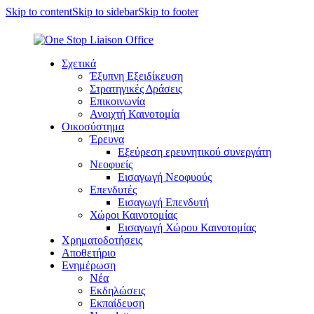
Skip to content
Skip to sidebar
Skip to footer
Σχετικά
Έξυπνη Εξειδίκευση
Στρατηγικές Δράσεις
Επικοινωνία
Ανοιχτή Καινοτομία
Οικοσύστημα
Έρευνα
Εξεύρεση ερευνητικού συνεργάτη
Νεοφυείς
Εισαγωγή Νεοφυούς
Επενδυτές
Εισαγωγή Επενδυτή
Χώροι Καινοτομίας
Εισαγωγή Χώρου Καινοτομίας
Χρηματοδοτήσεις
Αποθετήριο
Ενημέρωση
Νέα
Εκδηλώσεις
Εκπαίδευση