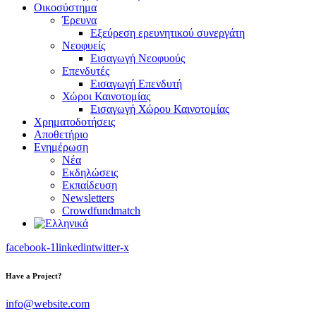
Οικοσύστημα
Έρευνα
Εξεύρεση ερευνητικού συνεργάτη
Νεοφυείς
Εισαγωγή Νεοφυούς
Επενδυτές
Εισαγωγή Επενδυτή
Χώροι Καινοτομίας
Εισαγωγή Χώρου Καινοτομίας
Χρηματοδοτήσεις
Αποθετήριο
Ενημέρωση
Νέα
Εκδηλώσεις
Εκπαίδευση
Newsletters
Crowdfundmatch
facebook-1
linkedin
twitter-x
Have a Project?
info@website.com