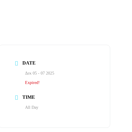
DATE
Δεκ 05 - 07 2025
Expired!
TIME
All Day