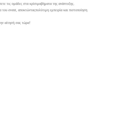
σετε τις ομάδες στα κρίσιμαβήματα της ανάπτυξης.
α του event, αποκτώνταςπολύτιμη εμπειρία και πιστοποίηση
την αίτησή σας τώρα!