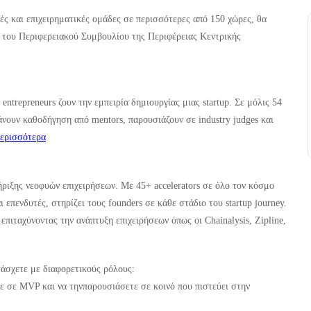
ές και επιχειρηματικές ομάδες σε περισσότερες από 150 χώρες, θα
ς του Περιφερειακού Συμβουλίου της Περιφέρειας Κεντρικής
entrepreneurs ζουν την εμπειρία δημιουργίας μιας startup. Σε μόλις 54
άνουν καθοδήγηση από mentors, παρουσιάζουν σε industry judges και
ερισσότερα
ήριξης νεοφυών επιχειρήσεων. Με 45+ accelerators σε όλο τον κόσμο
 επενδυτές, στηρίζει τους founders σε κάθε στάδιο του startup journey.
 επιταχύνοντας την ανάπτυξη επιχειρήσεων όπως οι Chainalysis, Zipline,
τάσχετε με διαφορετικούς ρόλους:
τε σε MVP και να τηνπαρουσιάσετε σε κοινό που πιστεύει στην