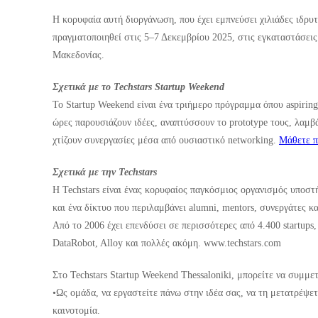
Η κορυφαία αυτή διοργάνωση, που έχει εμπνεύσει χιλιάδες ιδρυτ
πραγματοποιηθεί στις 5–7 Δεκεμβρίου 2025, στις εγκαταστάσει
Μακεδονίας.
Σχετικά με το Techstars Startup Weekend
Το Startup Weekend είναι ένα τριήμερο πρόγραμμα όπου aspiring 
ώρες παρουσιάζουν ιδέες, αναπτύσσουν το prototype τους, λαμβ
χτίζουν συνεργασίες μέσα από ουσιαστικό networking.
Μάθετε π
Σχετικά με την Techstars
Η Techstars είναι ένας κορυφαίος παγκόσμιος οργανισμός υποστ
και ένα δίκτυο που περιλαμβάνει alumni, mentors, συνεργάτες και
Από το 2006 έχει επενδύσει σε περισσότερες από 4.400 startups,
DataRobot, Alloy και πολλές ακόμη. www.techstars.com
Στο Techstars Startup Weekend Thessaloniki, μπορείτε να συμμε
•Ως ομάδα, να εργαστείτε πάνω στην ιδέα σας, να τη μετατρέψε
καινοτομία.