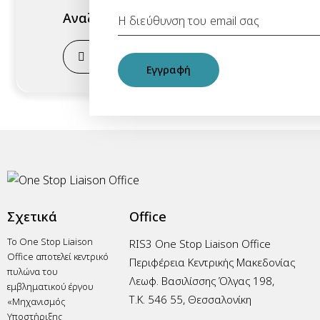
Αναζήτηση
Εγγραφή
Σχετικά
Office
Το One Stop Liaison
RIS3 One Stop Liaison Office
Office αποτελεί κεντρικό
Περιφέρεια Κεντρικής Μακεδονίας
πυλώνα του
Λεωφ. Βασιλίσσης Όλγας 198,
εμβληματικού έργου
Τ.Κ. 546 55, Θεσσαλονίκη
«Μηχανισμός
Υποστήριξης