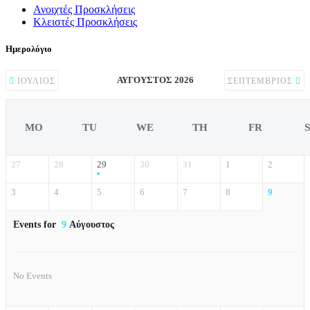
Ανοιχτές Προσκλήσεις
Κλειστές Προσκλήσεις
Ημερολόγιο
ΑΎΓΟΥΣΤΟΣ 2026
ΙΟΎΛΙΟΣ
ΣΕΠΤΈΜΒΡΙΟΣ
MO
TU
WE
TH
FR
27
28
29
30
31
1
2
3
4
5
6
7
8
9
Events for
9
Αύγουστος
No Events