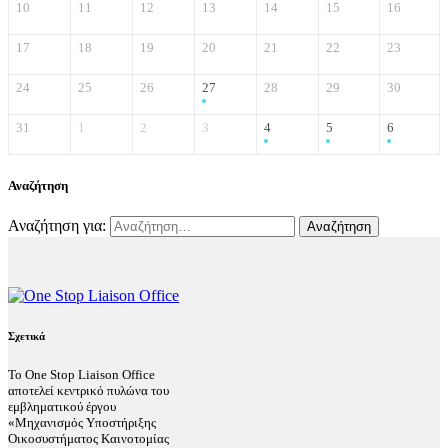
10
11
12
13
14
15
16
17
18
19
20
21
22
23
24
25
26
27
28
29
30
31
1
2
3
4
5
6
Αναζήτηση
Αναζήτηση για:
Σχετικά
Το One Stop Liaison Office
αποτελεί κεντρικό πυλώνα του
εμβληματικού έργου
«Μηχανισμός Υποστήριξης
Οικοσυστήματος Καινοτομίας