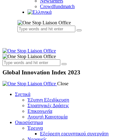
Newsletters
Crowdfundmatch
Global Innovation Index 2023
Close
Σχετικά
Έξυπνη Εξειδίκευση
Στρατηγικές Δράσεις
Επικοινωνία
Ανοιχτή Καινοτομία
Οικοσύστημα
Έρευνα
Εξεύρεση ερευνητικού συνεργάτη
Νεοφυείς