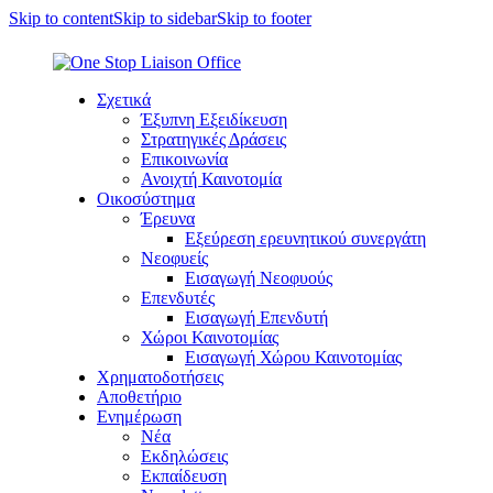
Skip to content
Skip to sidebar
Skip to footer
Σχετικά
Έξυπνη Εξειδίκευση
Στρατηγικές Δράσεις
Επικοινωνία
Ανοιχτή Καινοτομία
Οικοσύστημα
Έρευνα
Εξεύρεση ερευνητικού συνεργάτη
Νεοφυείς
Εισαγωγή Νεοφυούς
Επενδυτές
Εισαγωγή Επενδυτή
Χώροι Καινοτομίας
Εισαγωγή Χώρου Καινοτομίας
Χρηματοδοτήσεις
Αποθετήριο
Ενημέρωση
Νέα
Εκδηλώσεις
Εκπαίδευση