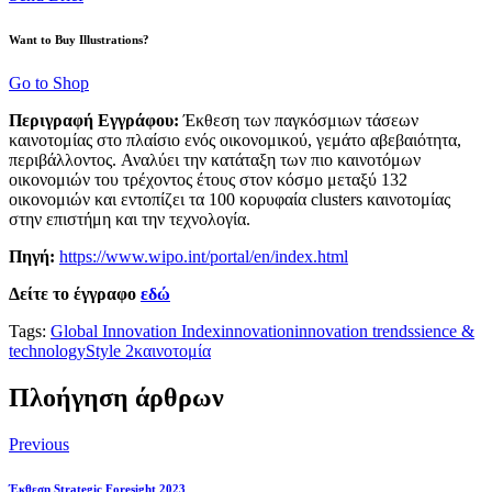
Want to Buy Illustrations?
Go to Shop
Περιγραφή Εγγράφου:
Έκθεση των παγκόσμιων τάσεων
καινοτομίας στο πλαίσιο ενός οικονομικού, γεμάτο αβεβαιότητα,
περιβάλλοντος. Αναλύει την κατάταξη των πιο καινοτόμων
οικονομιών του τρέχοντος έτους στον κόσμο μεταξύ 132
οικονομιών και εντοπίζει τα 100 κορυφαία clusters καινοτομίας
στην επιστήμη και την τεχνολογία.
Πηγή:
https://www.wipo.int/portal/en/index.html
Δείτε το έγγραφο
εδώ
Tags:
Global Innovation Index
innovation
innovation trends
sience &
technology
Style 2
καινοτομία
Πλοήγηση άρθρων
Previous
Έκθεση Strategic Foresight 2023