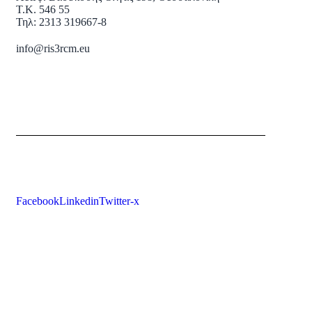
Τ.Κ. 546 55
Τηλ: 2313 319667-8
info@ris3rcm.eu
Facebook
Linkedin
Twitter-x