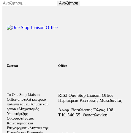
Σχετικά
Office
Το One Stop Liaison
RIS3 One Stop Liaison Office
Office αποτελεί κεντρικό
Περιφέρεια Κεντρικής Μακεδονίας
πυλώνα του εμβληματικού
έργου «Μηχανισμός
Λεωφ. Βασιλίσσης Όλγας 198,
Υποστήριξης
Τ.Κ. 546 55, Θεσσαλονίκη
Οικοσυστήματος
Καινοτομίας και
Επιχειρηματικότητας» της
Περιφέρειας Κεντρικής