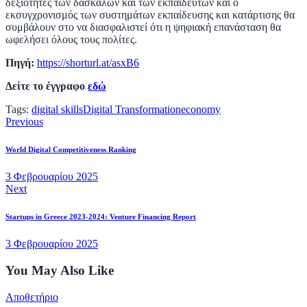
δεξιότητες των δασκάλων και των εκπαιδευτών και ο
εκσυγχρονισμός των συστημάτων εκπαίδευσης και κατάρτισης θα
συμβάλουν στο να διασφαλιστεί ότι η ψηφιακή επανάσταση θα
ωφελήσει όλους τους πολίτες.
Πηγή:
https://shorturl.at/asxB6
Δείτε το έγγραφο
εδώ
Tags:
digital skills
Digital Transformation
economy
Previous
World Digital Competitiveness Ranking
3 Φεβρουαρίου 2025
Next
Startups in Greece 2023-2024: Venture Financing Report
3 Φεβρουαρίου 2025
You May Also Like
Αποθετήριο