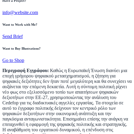
Have a Project?
info@website.com
Want to Work with Me?
Send Brief
Want to Buy Illustrations?
Go to Shop
Περιγραφή Εγγράφου:
Καθώς η Ευρωπαϊκή Ένωση διανύει μια
εποχή γρήγορου ψηφιακού μετασχηματισμού, η ζήτηση για
ψηφιακές δεξιότητες δεν ήταν ποτέ μεγαλύτερη και θα συνεχίσει να
αυξάνεται την επόμενη δεκαετία. Αυτή η σύντομη πολιτική ρίχνει
νέο φως στο εξελισσόμενο τοπίο των απαιτήσεων ψηφιακών
δεξιοτήτων στην ΕΕ-27, χρησιμοποιώντας την ανάλυση του
Cedefop για τις διαδικτυακές αγγελίες εργασίας. Τα στοιχεία σε
αυτό το έγγραφο πολιτικής δείχνουν τον κεντρικό ρόλο των
ψηφιακών δεξιοτήτων στην οικονομική ανάπτυξη και την
παγκόσμια ανταγωνιστικότητα. Επισημαίνει επίσης την ανάγκη να
επιταχυνθεί η εφαρμογή της ψηφιακής πολιτικής και στρατηγικής.
Η αναβάθμιση του εργατικού δυναμικού, η επένδυση στις