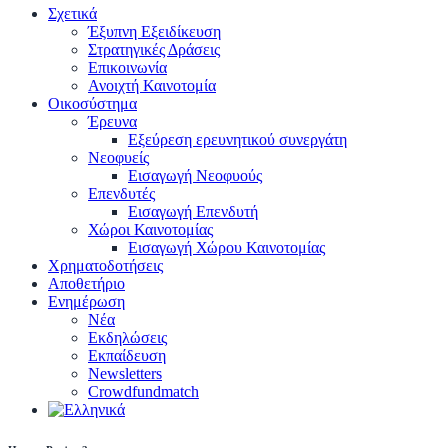
Σχετικά
Έξυπνη Εξειδίκευση
Στρατηγικές Δράσεις
Επικοινωνία
Ανοιχτή Καινοτομία
Οικοσύστημα
Έρευνα
Εξεύρεση ερευνητικού συνεργάτη
Νεοφυείς
Εισαγωγή Νεοφυούς
Επενδυτές
Εισαγωγή Επενδυτή
Χώροι Καινοτομίας
Εισαγωγή Χώρου Καινοτομίας
Χρηματοδοτήσεις
Αποθετήριο
Ενημέρωση
Νέα
Εκδηλώσεις
Εκπαίδευση
Newsletters
Crowdfundmatch