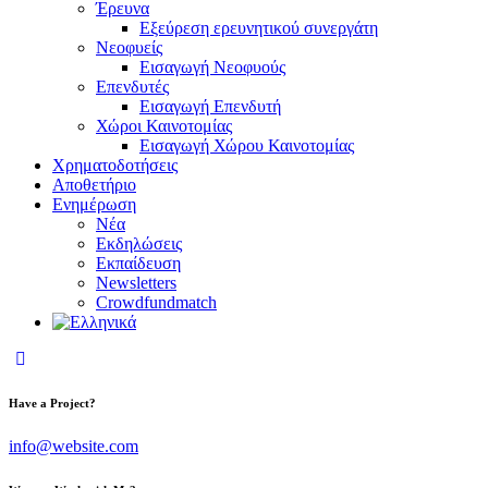
Έρευνα
Εξεύρεση ερευνητικού συνεργάτη
Νεοφυείς
Εισαγωγή Νεοφυούς
Επενδυτές
Εισαγωγή Επενδυτή
Χώροι Καινοτομίας
Εισαγωγή Χώρου Καινοτομίας
Χρηματοδοτήσεις
Αποθετήριο
Ενημέρωση
Νέα
Εκδηλώσεις
Εκπαίδευση
Newsletters
Crowdfundmatch
Have a Project?
info@website.com