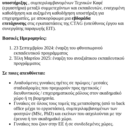
υποστήριξης
, συμπεριλαμβανομένων Τεχνικών Καφέ
(εργαστήρια) μεταξύ συμμετεχόντων και εκπαιδευτών, ενισχυμένη
καθοδήγηση και αυξημένη καθοδήγηση υποστήριξη για
επιχειρηματίες, με αποκορύφωμα μια
εβδομάδα
επιτάχυνσης
στις εγκαταστάσεις της CTAG (υπεύθυνος έργου και
συνεργάτης παραγωγής EIT).
Βασικές Ημερομηνίες:
23 Σεπτεμβρίου 2024: έναρξη του φθινοπωρινού
εκπαιδευτικού προγράμματος
Τέλη Μαρτίου 2025: έναρξη του ανοιξιάτικου εκπαιδευτικού
προγράμματος
Σε ποιες απευθύνεται:
Αναδυόμενες γυναίκες ηγέτες σε πρώιμες / μεσαίες
σταδιοδρομίες που προχωρούν προς ηγετικούς /
διευθυντικούς / επιχειρηματικούς ρόλους στον ακαδημαϊκό
χώρο ή τη βιομηχανία.
Γυναίκες σε όλους τους τομείς της μεταποίησης (από το back
office μέχρι το εργοστάσιο), συμπεριλαμβανομένων των
φοιτητών (MSc, PhD) και εκείνων που ασχολούνται με την
έρευνα ή τον ακαδημαϊκό χώρο.
Γυναίκες που ζουν στην ΕΕ ή σε συνδεδεμένες χώρες.