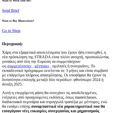
Want to Work with Me?
Send Brief
Want to Buy Illustrations?
Go to Shop
Περιγραφή:
Χάρη στα εξαιρετικά αποτελέσματα που έχουν ήδη επιτευχθεί, η
νέα πρόσκληση της STRADA είναι πλέον ανοιχτή, προσκαλώντας
γυναίκες από όλη την Ευρώπη να συμμετάσχουν
ως
συμμετέχοντες
,
μέντορες
, ομιλητές ή συνεργάτες. Το
εκπαιδευτικό πρόγραμμα εκτείνεται σε 3 μήνες και είναι συμβατό
με επάγγελμα πλήρους απασχόλησης. Οι υποψήφιοι θα έχουν τη
δυνατότητα επιλογής μεταξύ δύο περιόδων: φθινόπωρο 2024 ή
άνοιξη 2025.
Αυτή η επερχόμενη φάση θα συνεχίσει τις αποδεδειγμένες
ενέργειες από προηγούμενες εκδόσεις, όπως masterclasses,
διαδικτυακά σεμινάρια και στρογγυλά τραπέζια με μέντορες, ενώ
θα εισάγει επίσης
συναρπαστικά νέα χαρακτηριστικά που θα
εισαγάγουν νέες ευκαιρίες συνεργασίας και μηχανισμούς