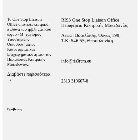
Το One Stop Liaison
RIS3 One Stop Liaison Office
Office αποτελεί κεντρικό
Περιφέρεια Κεντρικής Μακεδονίας
πυλώνα του εμβληματικού
έργου «Μηχανισμός
Λεωφ. Βασιλίσσης Όλγας 198,
Υποστήριξης
Τ.Κ. 546 55, Θεσσαλονίκη
Οικοσυστήματος
Καινοτομίας και
Επιχειρηματικότητας» της
Περιφέρειας Κεντρικής
info@ris3rcm.eu
Μακεδονίας.
Διαβάστε περισσότερα
→
2313 319667-8
Βράβευση