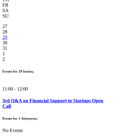
FR
SA
SU
27
28
29
30
31
1
2
Events for
29
Ιούλιος
11:00 - 12:00
3rd Q&A on Financial Support to Startups Open
Call
Events for
1
Αύγουστος
No Events