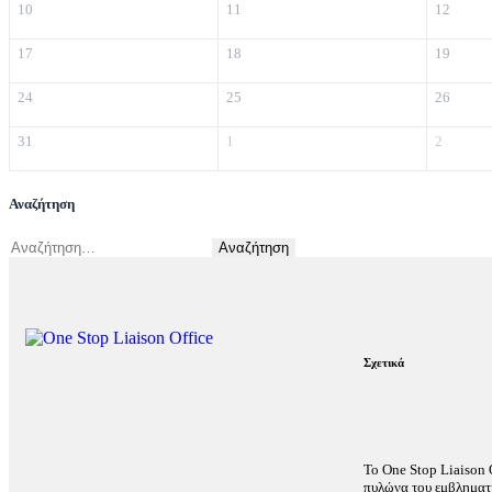
10
11
12
17
18
19
24
25
26
31
1
2
Αναζήτηση
Σχετικά
Το One Stop Liaison O
πυλώνα του εμβληματ