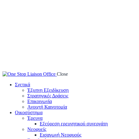
Close
Σχετικά
Έξυπνη Εξειδίκευση
Στρατηγικές Δράσεις
Επικοινωνία
Ανοιχτή Καινοτομία
Οικοσύστημα
Έρευνα
Εξεύρεση ερευνητικού συνεργάτη
Νεοφυείς
Εισαγωγή Νεοφυούς