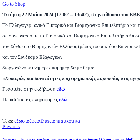
Go to Shop
Τετάρτη 22 Μαΐου 2024 (17:00’ – 19:40’)
,
στην αίθουσα του ΕΒΕ
Το Ελληνογερμανικό Εμπορικό και Βιομηχανικό Επιμελητήριο και τ
σε συνεργασία με το Εμπορικό και Βιομηχανικό Επιμελητήριο Θεσ
τον Σύνδεσμο Βιομηχανιών Ελλάδος (μέλος του δικτύου Enterprise 
και τον Σύνδεσμο Εξαγωγέων
διοργανώνουν ενημερωτική ημερίδα με θέμα:
«Ευκαιρίες και δυνατότητες επιχειρηματικής παρουσίας στις αγο
Γραφτείτε στην εκδήλωση
εδώ
Περισσότερες πληροφορίες
εδώ
Tags:
εξωστρέφεια
Επιχειρηματικότητα
Previous
Συμφωνία ΕΤαΕ με τις τέσσερις συστημικές τράπεζες για δάνεια €4,5 δισ. προς τις ΜμΕ