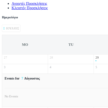
Ανοιχτές Προσκλήσεις
Κλειστές Προσκλήσεις
Ημερολόγιο
ΙΟΎΛΙΟΣ
MO
TU
27
28
29
3
4
5
Events for
7
Αύγουστος
No Events