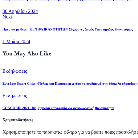
30 Απριλίου 2024
Next
Ημερίδα με θέμα: ΚΕΝΤΡΑ ΙΚΑΝΟΤΗΤΩΝ Σύγχρονες Δομές Υποστήριξης Καινοτομίας
1 Μαΐου 2024
You May Also Like
Εκδηλώσεις
Συνέδριο Smart Cities «Πόλεις και Περιφέρειες: Από το σχεδιασμό στη δύσκολη υλοποίηση
Εκδηλώσεις
CONCORDi 2021- Βιομηχανική καινοτομία για ανταγωνιστική βιωσιμότητα
Χρηματοδοτήσεις
Χρησιμοποιήστε το παρακάτω φίλτρο για να βρείτε ποιες προσκλήσει