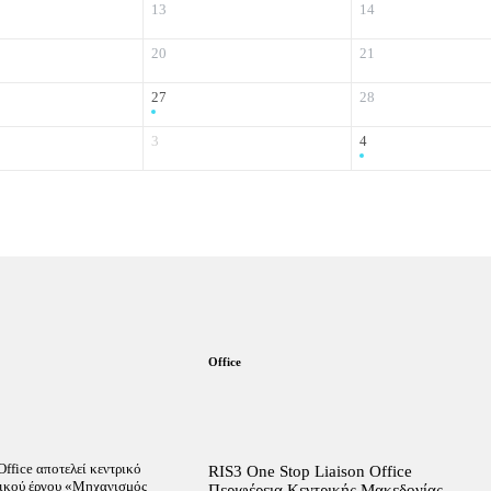
13
14
20
21
27
28
3
4
Office
ffice αποτελεί κεντρικό
RIS3 One Stop Liaison Office
ικού έργου «Μηχανισμός
Περιφέρεια Κεντρικής Μακεδονίας