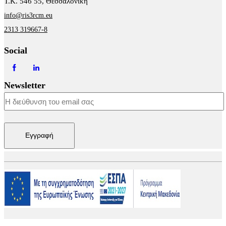
Τ.Κ. 546 55, Θεσσαλονίκη
info@ris3rcm.eu
2313 319667-8
Social
Newsletter
Εγγραφή