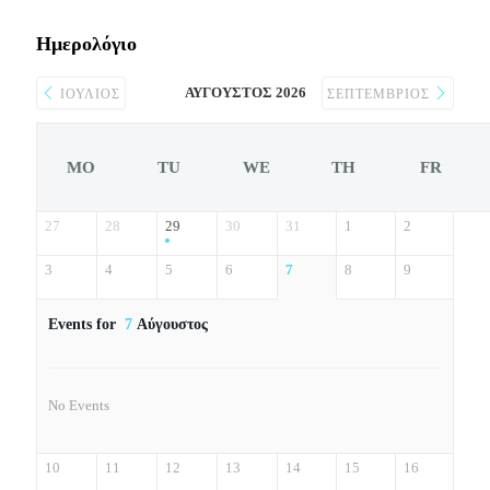
Ημερολόγιο
ΑΎΓΟΥΣΤΟΣ 2026
ΙΟΎΛΙΟΣ
ΣΕΠΤΈΜΒΡΙΟΣ
MO
TU
WE
TH
FR
27
28
29
30
31
1
2
3
4
5
6
7
8
9
Events for
7
Αύγουστος
No Events
10
11
12
13
14
15
16