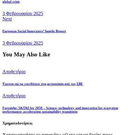
global crisis
3 Φεβρουαρίου 2025
Next
European Social Innovators’ Insight Report
3 Φεβρουαρίου 2025
You May Also Like
Αποθετήριο
Έρευνα για τις επενδύσεις στη μεταποίηση από τον ΣΒΕ
Αποθετήριο
Foresight: S&T&I for 2050 – Science, technology and innovation for ecosystem
performance: accelerating sustainability transitions
Χρηματοδοτήσεις
Χρησιμοποιήστε το παρακάτω φίλτρο για να βρείτε ποιες