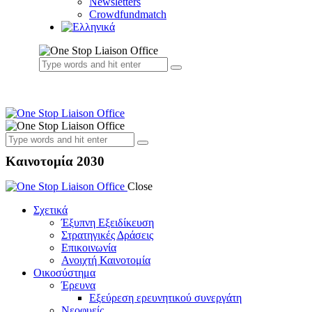
Newsletters
Crowdfundmatch
Καινοτομία 2030
Close
Σχετικά
Έξυπνη Εξειδίκευση
Στρατηγικές Δράσεις
Επικοινωνία
Ανοιχτή Καινοτομία
Οικοσύστημα
Έρευνα
Εξεύρεση ερευνητικού συνεργάτη
Νεοφυείς