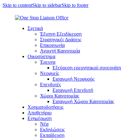
Skip to content
Skip to sidebar
Skip to footer
Σχετικά
Έξυπνη Εξειδίκευση
Στρατηγικές Δράσεις
Επικοινωνία
Ανοιχτή Καινοτομία
Οικοσύστημα
Έρευνα
Εξεύρεση ερευνητικού συνεργάτη
Νεοφυείς
Εισαγωγή Νεοφυούς
Επενδυτές
Εισαγωγή Επενδυτή
Χώροι Καινοτομίας
Εισαγωγή Χώρου Καινοτομίας
Χρηματοδοτήσεις
Αποθετήριο
Ενημέρωση
Νέα
Εκδηλώσεις
Εκπαίδευση