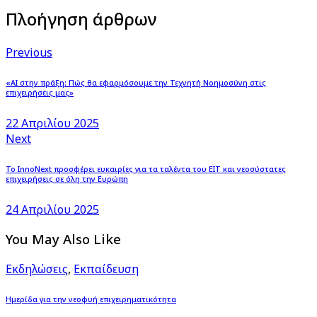
Πλοήγηση άρθρων
Previous
«AI στην πράξη: Πώς θα εφαρμόσουμε την Τεχνητή Νοημοσύνη στις
επιχειρήσεις μας»
22 Απριλίου 2025
Next
Το InnoNext προσφέρει ευκαιρίες για τα ταλέντα του EIT και νεοσύστατες
επιχειρήσεις σε όλη την Ευρώπη
24 Απριλίου 2025
You May Also Like
Εκδηλώσεις
,
Εκπαίδευση
Ημερίδα για την νεοφυή επιχειρηματικότητα