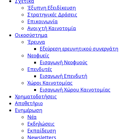
Σχετικά
Έξυπνη Εξειδίκευση
Στρατηγικές Δράσεις
Επικοινωνία
Ανοιχτή Καινοτομία
Οικοσύστημα
Έρευνα
Εξεύρεση ερευνητικού συνεργάτη
Νεοφυείς
Εισαγωγή Νεοφυούς
Επενδυτές
Εισαγωγή Επενδυτή
Χώροι Καινοτομίας
Εισαγωγή Χώρου Καινοτομίας
Χρηματοδοτήσεις
Αποθετήριο
Ενημέρωση
Νέα
Εκδηλώσεις
Εκπαίδευση
Newsletters