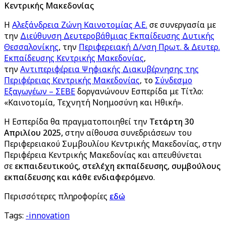
Κεντρικής Μακεδονίας
Η
Αλεξάνδρεια Ζώνη Καινοτομίας Α.Ε.
σε συνεργασία με
την
Διεύθυνση Δευτεροβάθμιας Εκπαίδευσης Δυτικής
Θεσσαλονίκης
, την
Περιφερειακή Δ/νση Πρωτ. & Δευτερ.
Εκπαίδευσης Κεντρικής Μακεδονίας
,
την
Αντιπεριφέρεια Ψηφιακής Διακυβέρνησης της
Περιφέρειας Κεντρικής Μακεδονίας
, το
Σύνδεσμο
Εξαγωγέων – ΣΕΒΕ
δοργανώνουν Εσπερίδα με Τίτλο:
«Καινοτομία, Τεχνητή Νοημοσύνη και Ηθική».
Η Εσπερίδα θα πραγματοποιηθεί την
Τετάρτη 30
Απριλίου 2025,
στην αίθουσα συνεδριάσεων του
Περιφερειακού Συμβουλίου Κεντρικής Μακεδονίας, στην
Περιφέρεια Κεντρικής Μακεδονίας και απευθύνεται
σε
εκπαιδευτικούς, στελέχη εκπαίδευσης, συμβούλους
εκπαίδευσης και κάθε ενδιαφερόμενο
.
Περισσότερες πληροφορίες
εδώ
Tags:
-
innovation