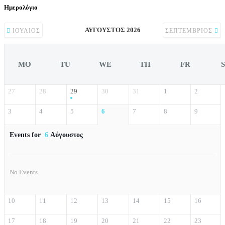
Ημερολόγιο
ΑΎΓΟΥΣΤΟΣ 2026
ΙΟΎΛΙΟΣ
ΣΕΠΤΈΜΒΡΙΟΣ
MO
TU
WE
TH
FR
27
28
29
30
31
1
2
3
4
5
6
7
8
9
Events for
6
Αύγουστος
No Events
10
11
12
13
14
15
16
17
18
19
20
21
22
23