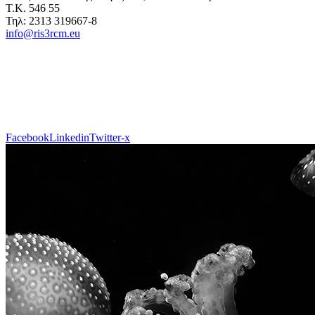
Τ.Κ. 546 55
Τηλ: 2313 319667-8
info@ris3rcm.eu
Facebook
Linkedin
Twitter-x