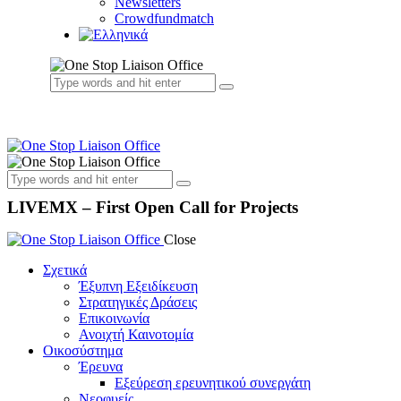
Newsletters
Crowdfundmatch
LIVEMX – First Open Call for Projects
Close
Σχετικά
Έξυπνη Εξειδίκευση
Στρατηγικές Δράσεις
Επικοινωνία
Ανοιχτή Καινοτομία
Οικοσύστημα
Έρευνα
Εξεύρεση ερευνητικού συνεργάτη
Νεοφυείς