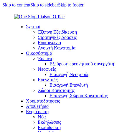
Skip to content
Skip to sidebar
Skip to footer
Σχετικά
Έξυπνη Εξειδίκευση
Στρατηγικές Δράσεις
Επικοινωνία
Ανοιχτή Καινοτομία
Οικοσύστημα
Έρευνα
Εξεύρεση ερευνητικού συνεργάτη
Νεοφυείς
Εισαγωγή Νεοφυούς
Επενδυτές
Εισαγωγή Επενδυτή
Χώροι Καινοτομίας
Εισαγωγή Χώρου Καινοτομίας
Χρηματοδοτήσεις
Αποθετήριο
Ενημέρωση
Νέα
Εκδηλώσεις
Εκπαίδευση