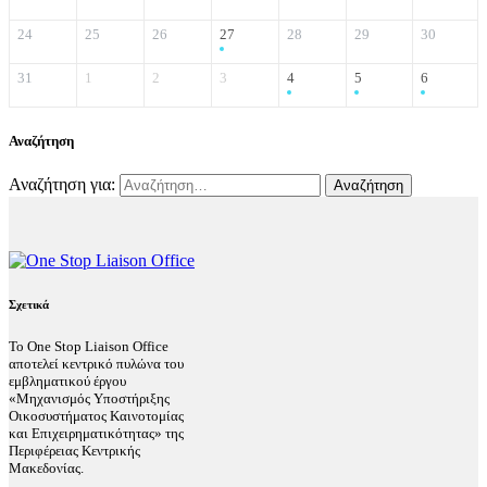
24
25
26
27
28
29
30
31
1
2
3
4
5
6
Αναζήτηση
Αναζήτηση για:
Σχετικά
Το One Stop Liaison Office
αποτελεί κεντρικό πυλώνα του
εμβληματικού έργου
«Μηχανισμός Υποστήριξης
Οικοσυστήματος Καινοτομίας
και Επιχειρηματικότητας» της
Περιφέρειας Κεντρικής
Μακεδονίας.