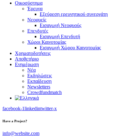
Οικοσύστημα
Έρευνα
Εξεύρεση ερευνητικού συνεργάτη
Νεοφυείς
Εισαγωγή Νεοφυούς
Επενδυτές
Εισαγωγή Επενδυτή
Χώροι Καινοτομίας
Εισαγωγή Χώρου Καινοτομίας
Χρηματοδοτήσεις
Αποθετήριο
Ενημέρωση
Νέα
Εκδηλώσεις
Εκπαίδευση
Newsletters
Crowdfundmatch
facebook-1
linkedin
twitter-x
Have a Project?
info@website.com