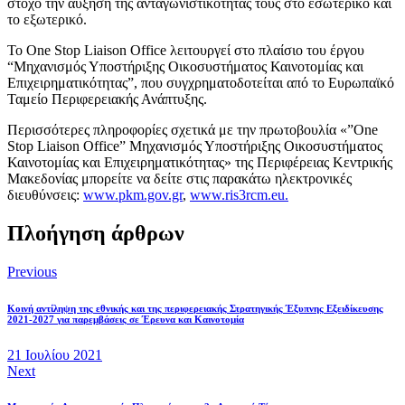
στόχο την αύξηση της ανταγωνιστικότητας τους στο εσωτερικό και
το εξωτερικό.
To One Stop Liaison Office λειτουργεί στο πλαίσιο του έργου
“Μηχανισμός Υποστήριξης Οικοσυστήματος Καινοτομίας και
Επιχειρηματικότητας”, που συγχρηματοδοτείται από το Ευρωπαϊκό
Ταμείο Περιφερειακής Ανάπτυξης.
Περισσότερες πληροφορίες σχετικά με την πρωτοβουλία «”One
Stop Liaison Office” Μηχανισμός Υποστήριξης Οικοσυστήματος
Καινοτομίας και Επιχειρηματικότητας» της Περιφέρειας Κεντρικής
Μακεδονίας μπορείτε να δείτε στις παρακάτω ηλεκτρονικές
διευθύνσεις:
www.pkm.gov.gr
,
www.ris3rcm.eu.
Πλοήγηση άρθρων
Previous
Κοινή αντίληψη της εθνικής και της περιφερειακής Στρατηγικής Έξυπνης Εξειδίκευσης
2021-2027 για παρεμβάσεις σε Έρευνα και Καινοτομία
21 Ιουλίου 2021
Next