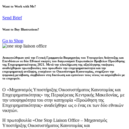
Want to Work with Me?
Send Brief
Want to Buy Illustrations?
Go to Shop
Ανακοινώθηκαν από την Γενική Γραμματεία Βιομηχανίας του Υπουργείου Ανάπτυξης και
Επενδύσεων οι δύο Εθνικοί νικητές του διαγωνισμού Ευρωπαϊκών Βραβείων Προώθησης
της Επιχειρηματικότητας 2021. Μετά την ολοκλήρωση της αξιολόγησης νικήτριες
αναδείχθηκαν πρωτοβουλίες που προωθούν την επιχειρηματικότητα και την
επιχειρηματική αντίληψη, ενισχύουν το Οικοσύστημα Καινοτομίας, στηρίζουν την
ψηφιακή μετάβαση, συμβάλουν στη δικτύωση και εμπνέουν τους νέους να ασχοληθούν με
το επιχειρείν.
Ο «Μηχανισμός Υποστήριξης Οικοσυστήματος Καινοτομίας και
Επιχειρηματικότητας» της Περιφέρειας Κεντρικής Μακεδονίας, με
την υποψηφιότητα του στην κατηγορία «Προώθηση της
Επιχειρηματικότητας» αναδείχθηκε ως ο ένας εκ των δύο εθνικών
νικητών.
Η πρωτοβουλία «One Stop Liaison Office – Μηχανισμός
Υποστήριξης Οικοσυστήματος Καινοτομίας και