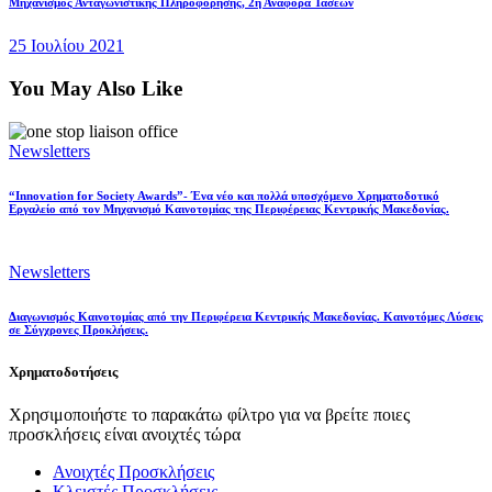
Μηχανισμός Ανταγωνιστικής Πληροφόρησης, 2η Αναφορά Τάσεων
25 Ιουλίου 2021
You May Also Like
Newsletters
“Innovation for Society Awards”- Ένα νέο και πολλά υποσχόμενο Χρηματοδοτικό
Εργαλείο από τον Μηχανισμό Καινοτομίας της Περιφέρειας Κεντρικής Μακεδονίας.
Newsletters
Διαγωνισμός Καινοτομίας από την Περιφέρεια Κεντρικής Μακεδονίας. Καινοτόμες Λύσεις
σε Σύγχρονες Προκλήσεις.
Χρηματοδοτήσεις
Χρησιμοποιήστε το παρακάτω φίλτρο για να βρείτε ποιες
προσκλήσεις είναι ανοιχτές τώρα
Ανοιχτές Προσκλήσεις
Κλειστές Προσκλήσεις