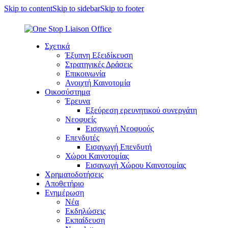
Skip to content
Skip to sidebar
Skip to footer
Σχετικά
Έξυπνη Εξειδίκευση
Στρατηγικές Δράσεις
Επικοινωνία
Ανοιχτή Καινοτομία
Οικοσύστημα
Έρευνα
Εξεύρεση ερευνητικού συνεργάτη
Νεοφυείς
Εισαγωγή Νεοφυούς
Επενδυτές
Εισαγωγή Επενδυτή
Χώροι Καινοτομίας
Εισαγωγή Χώρου Καινοτομίας
Χρηματοδοτήσεις
Αποθετήριο
Ενημέρωση
Νέα
Εκδηλώσεις
Εκπαίδευση