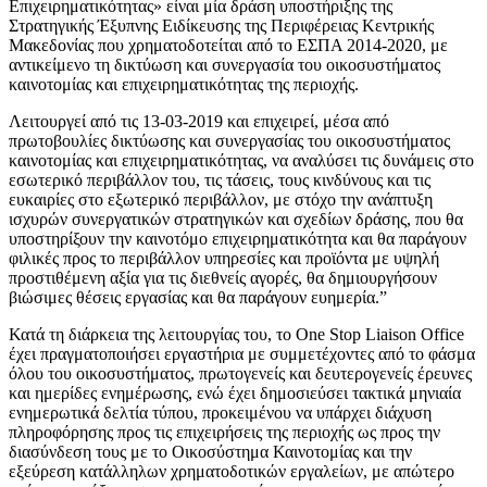
Επιχειρηματικότητας» είναι μία δράση υποστήριξης της
Στρατηγικής Έξυπνης Ειδίκευσης της Περιφέρειας Κεντρικής
Μακεδονίας που χρηματοδοτείται από το ΕΣΠΑ 2014-2020, με
αντικείμενο τη δικτύωση και συνεργασία του οικοσυστήματος
καινοτομίας και επιχειρηματικότητας της περιοχής.
Λειτουργεί από τις 13-03-2019 και επιχειρεί, μέσα από
πρωτοβουλίες δικτύωσης και συνεργασίας του οικοσυστήματος
καινοτομίας και επιχειρηματικότητας, να αναλύσει τις δυνάμεις στο
εσωτερικό περιβάλλον του, τις τάσεις, τους κινδύνους και τις
ευκαιρίες στο εξωτερικό περιβάλλον, με στόχο την ανάπτυξη
ισχυρών συνεργατικών στρατηγικών και σχεδίων δράσης, που θα
υποστηρίξουν την καινοτόμο επιχειρηματικότητα και θα παράγουν
φιλικές προς το περιβάλλον υπηρεσίες και προϊόντα με υψηλή
προστιθέμενη αξία για τις διεθνείς αγορές, θα δημιουργήσουν
βιώσιμες θέσεις εργασίας και θα παράγουν ευημερία.”
Κατά τη διάρκεια της λειτουργίας του, το One Stop Liaison Office
έχει πραγματοποιήσει εργαστήρια με συμμετέχοντες από το φάσμα
όλου του οικοσυστήματος, πρωτογενείς και δευτερογενείς έρευνες
και ημερίδες ενημέρωσης, ενώ έχει δημοσιεύσει τακτικά μηνιαία
ενημερωτικά δελτία τύπου, προκειμένου να υπάρχει διάχυση
πληροφόρησης προς τις επιχειρήσεις της περιοχής ως προς την
διασύνδεση τους με το Οικοσύστημα Καινοτομίας και την
εξεύρεση κατάλληλων χρηματοδοτικών εργαλείων, με απώτερο