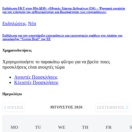
Εκδήλωση ΕΚΤ στην 89η ΔΕΘ: «Εθνικός Χάρτης Δεδομένων ESG – Ψηφιακά εργαλεία
για την ενίσχυση της ανθεκτικότητας και βιωσιμότητας των επιχειρήσεων»
Εκδηλώσεις
,
Νέα
Εκδήλωση για την υποστήριξη επιχειρήσεων και ερευνητικών ομάδων στο πλαίσιο της
προκήρυξης “Green Deal” της ΕΕ
Χρηματοδοτήσεις
Χρησιμοποιήστε το παρακάτω φίλτρο για να βρείτε ποιες
προσκλήσεις είναι ανοιχτές τώρα
Ανοιχτές Προσκλήσεις
Κλειστές Προσκλήσεις
Ημερολόγιο
ΑΎΓΟΥΣΤΟΣ 2026
ΙΟΎΛΙΟΣ
ΣΕΠΤΈΜΒΡΙΟΣ
MO
TU
WE
TH
FR