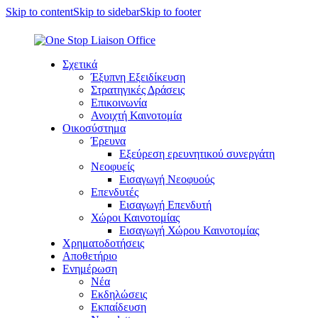
Skip to content
Skip to sidebar
Skip to footer
Σχετικά
Έξυπνη Εξειδίκευση
Στρατηγικές Δράσεις
Επικοινωνία
Ανοιχτή Καινοτομία
Οικοσύστημα
Έρευνα
Εξεύρεση ερευνητικού συνεργάτη
Νεοφυείς
Εισαγωγή Νεοφυούς
Επενδυτές
Εισαγωγή Επενδυτή
Χώροι Καινοτομίας
Εισαγωγή Χώρου Καινοτομίας
Χρηματοδοτήσεις
Αποθετήριο
Ενημέρωση
Νέα
Εκδηλώσεις
Εκπαίδευση