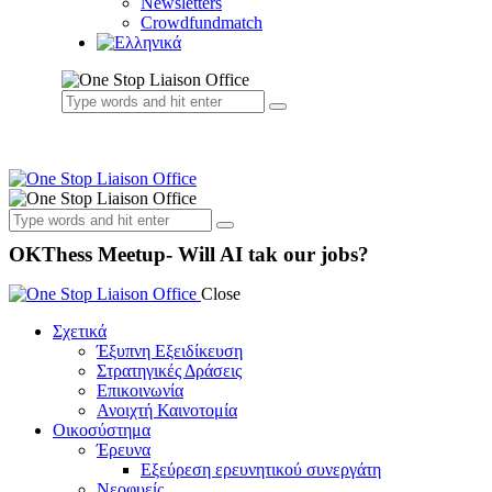
Newsletters
Crowdfundmatch
OKThess Meetup- Will AI tak our jobs?
Close
Σχετικά
Έξυπνη Εξειδίκευση
Στρατηγικές Δράσεις
Επικοινωνία
Ανοιχτή Καινοτομία
Οικοσύστημα
Έρευνα
Εξεύρεση ερευνητικού συνεργάτη
Νεοφυείς