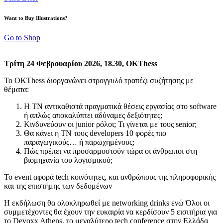
Want to Buy Illustrations?
Go to Shop
Τρίτη 24 Φεβρουαρίου 2026, 18.30, OKThess
Το OKThess διοργανώνει στρογγυλό τραπέζι συζήτησης με
θέματα:
Η ΤΝ αντικαθιστά πραγματικά θέσεις εργασίας στο software
ή απλώς αποκαλύπτει αδύναμες δεξιότητες;
Κινδυνεύουν οι junior ρόλοι; Τι γίνεται με τους senior;
Θα κάνει η ΤΝ τους developers 10 φορές πιο
παραγωγικούς… ή παρωχημένους;
Πώς πρέπει να προσαρμοστούν τώρα οι άνθρωποι στη
βιομηχανία του λογισμικού;
Το event αφορά tech κοινότητες, και ανθρώπους της πληροφορικής
και της επιστήμης των δεδομένων
Η εκδήλωση θα ολοκληρωθεί με networking drinks ενώ Όλοι οι
συμμετέχοντες θα έχουν την ευκαιρία να κερδίσουν 5 εισιτήρια για
το Devoxx Athens, το μεγαλύτερο tech conference στην Ελλάδα