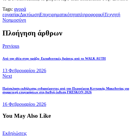
Tags:
αγορά
εργασίας
Δικτύωση
Επιχειρηματικότητα
πληροφορική
Τεχνητή
Νοημοσύνη
Πλοήγηση άρθρων
Previous
Από την ιδέα στην πράξη- Εκπαδευτικές δράσεις από το WALK AUTH
13 Φεβρουαρίου 2026
Next
Πρόσκληση εκδήλωσης ενδιαφέροντος από την Περιφέρεια Κεντρικής Μακεδονίας για
συμμετοχή επιχειρήσεων στη διεθνή έκθεση FRESKON 2026
16 Φεβρουαρίου 2026
You May Also Like
Εκδηλώσεις