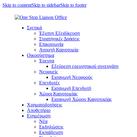
Skip to content
Skip to sidebar
Skip to footer
Σχετικά
Έξυπνη Εξειδίκευση
Στρατηγικές Δράσεις
Επικοινωνία
Ανοιχτή Καινοτομία
Οικοσύστημα
Έρευνα
Εξεύρεση ερευνητικού συνεργάτη
Νεοφυείς
Εισαγωγή Νεοφυούς
Επενδυτές
Εισαγωγή Επενδυτή
Χώροι Καινοτομίας
Εισαγωγή Χώρου Καινοτομίας
Χρηματοδοτήσεις
Αποθετήριο
Ενημέρωση
Νέα
Εκδηλώσεις
Εκπαίδευση