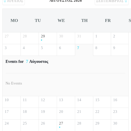
ΑΎΓΟΥΣΤΟΣ 2026
ΙΟΎΛΙΟΣ
ΣΕΠΤΈΜΒΡΙΟΣ
MO
TU
WE
TH
FR
27
28
29
30
31
1
2
3
4
5
6
7
8
9
Events for
7
Αύγουστος
No Events
10
11
12
13
14
15
16
17
18
19
20
21
22
23
24
25
26
27
28
29
30