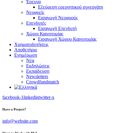
Έρευνα
Εξεύρεση ερευνητικού συνεργάτη
Νεοφυείς
Εισαγωγή Νεοφυούς
Επενδυτές
Εισαγωγή Επενδυτή
Χώροι Καινοτομίας
Εισαγωγή Χώρου Καινοτομίας
Χρηματοδοτήσεις
Αποθετήριο
Ενημέρωση
Νέα
Εκδηλώσεις
Εκπαίδευση
Newsletters
Crowdfundmatch
facebook-1
linkedin
twitter-x
Have a Project?
info@website.com
Want to Work with Me?